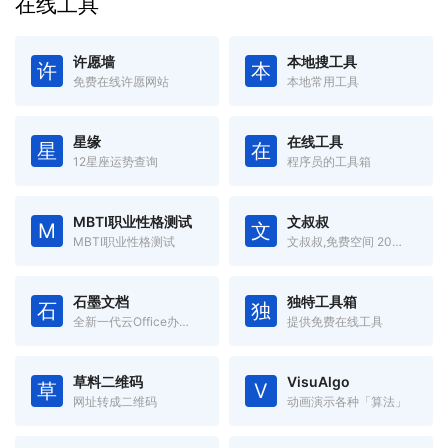
在线工具
许愿墙
本地搜工具
许
本
免费在线许愿网站
本地常用工具
星缘
在线工具
星
在
12星座运势查询
程序员的工具箱
MBTI职业性格测试
文叔叔
M
文
MBTI职业性格测试
文叔叔,免费空间 20GB,一款永不限速的云存储产品。传文件、收文件、网盘,还支持历史记录等高级功能。
石墨文档
独特工具箱
石
独
全新一代云Office办公软件,支持多人在线协同办公
提供免费在线工具
草料二维码
VisuAlgo
草
V
网址转成二维码
动画演示各种「算法」