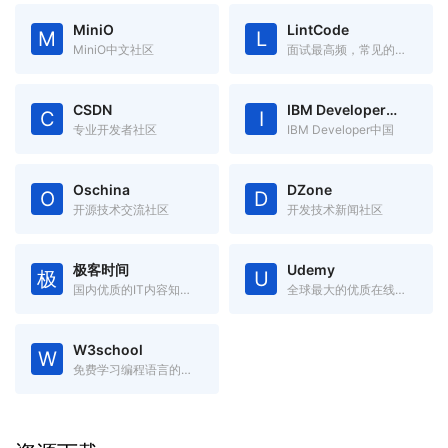
MiniO
LintCode
M
L
MiniO中文社区
面试最高频，常见的编程题目
CSDN
IBM Developer中国
C
I
专业开发者社区
IBM Developer中国
Oschina
DZone
O
D
开源技术交流社区
开发技术新闻社区
极客时间
Udemy
极
U
国内优质的IT内容知识服务
全球最大的优质在线课程网站
W3school
W
免费学习编程语言的在线学习网站