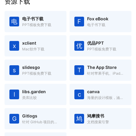
资源下载
电子书下载
Fox eBook
电
F
PPT模板免费下载
电子书下载
xclient
优品PPT
x
优
Mac软件下载
PPT模板免费下载
slidesgo
The App Store
s
T
PPT模板免费下载
针对苹果手机、iPad、Mac 设备的应用搜索工具
libs.garden
canva
l
c
类库比较
海量的设计模板，涵盖海报、简历、名片、邀请函、Logo、PPT模板
Gitlogs
鸠摩搜书
G
鸠
针对 GitHub 项目的搜索引擎
文档搜索引擎