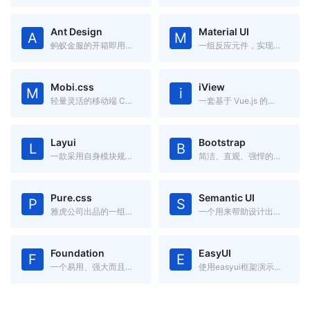
Ant Design
Material UI
A
M
蚂蚁金服的开箱即用的中台前端/设计解决方案
一组反应元件，实现谷歌的材料设计
Mobi.css
iView
M
i
轻量灵活的移动端 CSS 框架
一套基于 Vue.js 的高质量 UI 组件库
Layui
Bootstrap
L
B
一款采用自身模块规范编写的前端 UI 框架，遵循原生 HTML/CSS/JS 的书写与组织形式，门槛极低，拿来即用
简洁、直观、强悍的前端开发框架，让web开发更迅速、简单。
Pure.css
Semantic UI
P
S
雅虎公司出品的一组轻量级、响应式纯css模块,适用于任何Web项目
一个用来帮助设计出漂亮的、响应化、人性化的网络框架
Foundation
EasyUI
F
E
一个易用、强大而且灵活的框架,用于构建基于任何设备上的 Web 应用。
使用easyui框架演示如何轻松创建web页面