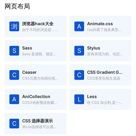
网页布局
浏览器hack大全
Animate.css
浏
A
由于不同的浏览器，对CSS的解析认识不一样，因此会导致生成的页面效果不一样，于是就有了针对不同的浏览器写不同的CSS code
css内置了很多典型的css3动画,兼容性好使用方便。
Sass
Stylus
S
S
Sass 是成熟、稳定、强大的 CSS 扩展语言。
富有表现力的、动态的、健壮的CSS
Ceaser
CSS Gradient Generator
C
C
CSS贝塞尔动画在线调试工具
CSS渐变在线生成器
AniCollection
Less
A
L
CSS3动效预设收藏集合
给 CSS 加点料,是一门向后兼容的 CSS 扩展语言。
CSS 选择器演示
C
本css选择器可以通过本页面直观的理解 CSS 选择器的作用区域