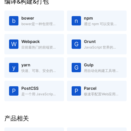
编译&构建&打包
bower
npm
b
n
bower是一种包管理器,它可用于搜索、安装和卸载如JavaScript、HTML、CSS之类的网络资源。
通过 npm 可以安装、共享、分发代码,管理项目依赖关系。
Webpack
Grunt
W
G
目前最热门的前端资源模块化管理和打包工具
JavaScript 世界的构建工具
yarn
Gulp
y
G
快速、可靠、安全的依赖管理。
用自动化构建工具增强你的工作流程
PostCSS
Parcel
P
P
是一个用 JavaScript 工具和插件转换 CSS 代码的工具
极速零配置Web应用打包工具
产品相关