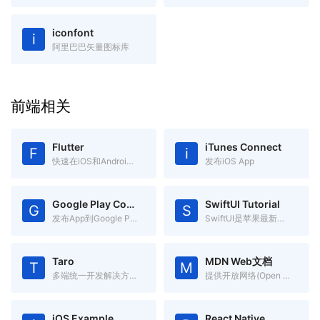
iconfont
i
阿里巴巴矢量图标库
前端相关
Flutter
iTunes Connect
F
i
快速在iOS和Android上构建高质量的原生用户界面
发布iOS App
Google Play Console
SwiftUI Tutorial
G
S
发布App到Google Play
SwiftUI是苹果最新推出的app声明式开发框架，跨Apple平台
Taro
MDN Web文档
T
M
多端统一开发解决方案 一处代码，多处运行
提供开放网络(Open Web)技术有关的信息
iOS Example
React Native