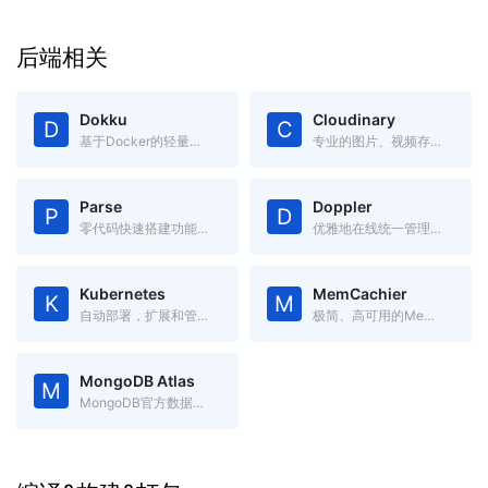
后端相关
Dokku
Cloudinary
D
C
基于Docker的轻量级开源PasS，可通过git直接部署
专业的图片、视频存储管理服务，提供各种语言的API
Parse
Doppler
P
D
零代码快速搭建功能完备的App后端系统
优雅地在线统一管理各项配置，替代本地.env文件，跨语言跨平台
Kubernetes
MemCachier
K
M
自动部署，扩展和管理容器化应用程序的开源系统
极简、高可用的Memcache服务
MongoDB Atlas
M
MongoDB官方数据库服务, 500M免费空间