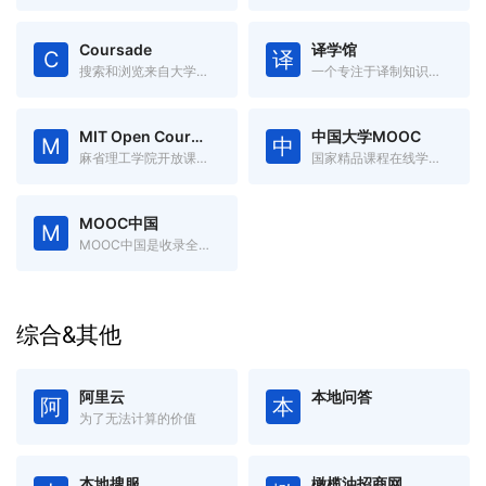
Coursade
译学馆
C
译
搜索和浏览来自大学和在线学习提供者的在线课程。
一个专注于译制知识视频的平台
MIT Open Courseware
中国大学MOOC
M
中
麻省理工学院开放课程资源
国家精品课程在线学习平台
MOOC中国
M
MOOC中国是收录全球优秀开放式在线课程的中文慕课网
综合&其他
阿里云
本地问答
阿
本
为了无法计算的价值
本地搜服
橄榄油招商网