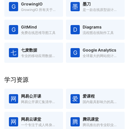
GrowingIO
墨刀
G
墨
GrowingIO 所有关于「增长」的电子书
是一款在线原型设计与远程协作平台
GitMind
Diagrams
G
D
免费在线思维导图工具
流程图在线制作工具
七麦数据
Google Analytics
七
G
专业的移动应用数据分析平台
全球最大的网站统计和分析工具
学习资源
网易公开课
爱课程
网
爱
网易公开课汇集清华、北大、哈佛、耶鲁等世界名校共上千门课程
国内最具影响力的高等教育在线开放课程平台
网易云课堂
腾讯课堂
网
腾
一个专注于成人终身学习的在线教育平台
腾讯推出的专业职业培训在线教育平台