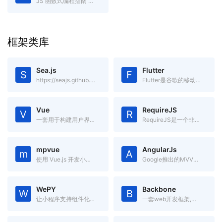
JS 函数式编程指南 gitbook电子书
框架类库
Sea.js
Flutter
S
F
https://seajs.github.io/seajs/docs/
Flutter是谷歌的移动UI框架，可以快速在iOS和Android上构建高质量的原生用户界面。
Vue
RequireJS
V
R
一套用于构建用户界面的渐进式框架.简单却不失优雅,小巧而不乏大匠
RequireJS是一个非常小巧的JavaScript模块载入框架,是AMD规范最好的实现者之一
mpvue
AngularJs
m
A
使用 Vue.js 开发小程序的前端框架。
Google推出的MVVM框架
WePY
Backbone
W
B
让小程序支持组件化开发的框架
一套web开发框架,基于jQuery和underscore的一个前端js框架。