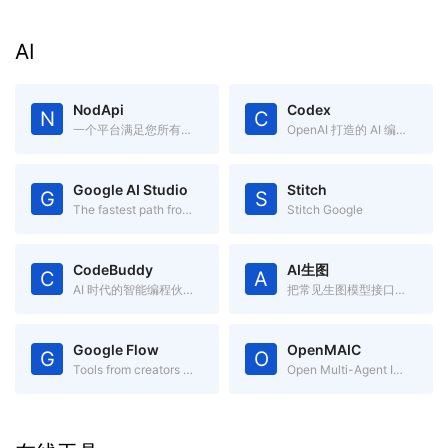
AI
NodApi
Codex
N
C
一个平台满足您所有的AI 推理需求
OpenAI 打造的 AI 编码助手
Google AI Studio
Stitch
G
S
The fastest path from prompt to production with Gemini
Stitch Google
CodeBuddy
AI生图
C
A
AI 时代的智能编程伙伴
把常见生图模型接口收进一个页面
Google Flow
OpenMAIC
G
O
Tools from creators like you
Open Multi-Agent Interactive Classroom