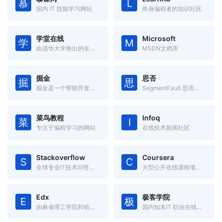
慕
L
国内 IT 技能学习网站
终身编程者的知识社区
学堂在线
Microsoft
学
M
由清华大学推出的全球首个中文大规模开放在线课堂平台。
MSDN文档库
掘金
思否
掘
思
掘金是一个帮助开发者成长的社区，是一个面向互联网技术人的内容分享平台。
SegmentFault 思否是中国领先的开发者技术社区
菜鸟教程
Infoq
菜
I
专注于编程学习的网站
在线技术新闻社区
Stackoverflow
Coursera
S
C
全球专业IT技术问答社区
大型公开在线课程项目，由美国斯坦福大学两名计算机科学教授创办。
Edx
极客学院
E
极
由麻省理工学院和哈佛大学联合创办的大规模开放在线课堂平台。
国内知名IT 职业在线教育平台