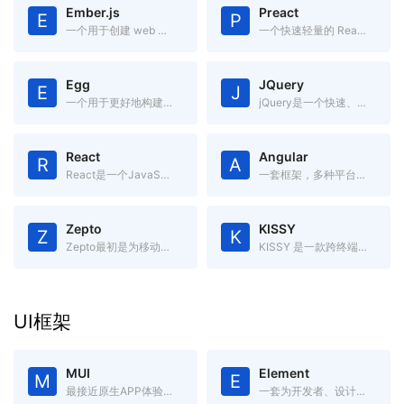
Ember.js
Preact
E
P
一个用于创建 web 应用的 JavaScript MVC 框架
一个快速轻量的 React 替代方案，具有 ES6 API、组件化和虚拟 DOM
Egg
JQuery
E
J
一个用于更好地构建企业应用的框架，内置流程管理，高度可定制，有强大的插件系统。
jQuery是一个快速、简洁的JavaScript框架.
React
Angular
R
A
React是一个JavaScript框架,用于构建“可预期的”和“声明式的”Web用户界面.
一套框架，多种平台移动端 & 桌面端
Zepto
KISSY
Z
K
Zepto最初是为移动端开发的库,是jQuery的轻量级替代品
KISSY 是一款跨终端、模块化、高性能、使用简单的 JavaScript 框架。
UI框架
MUI
Element
M
E
最接近原生APP体验的高性能前端框架
一套为开发者、设计师和产品经理准备的基于 Vue 2.0 的桌面端组件库