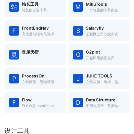
站长工具
MikuTools
站
M
站长的必备工具
一个轻量的工具集合
FrontEndNav
Salaryfly
F
S
高质量前端相关资源
互联网公司职级薪资福利对比
灵犀天衍
G2plot
灵
G
开箱即用的图表库
ProcessOn
JUHE TOOLS
P
J
在线画图，思维导图、流程图、架构图等
在线校验、编辑、格式化JSON
Flow
Data Structure Visualizations
F
D
FLOW是JavaScript的静态类型检查器
图形化演示「数据结构」，更容易理解数据结构。
设计工具