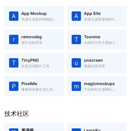
App Mockup
App Site
A
A
快速生成各种风格的App Store截图
快速生成有逼格的App官网(Landing Page)
removebg
Toonme
r
T
图片去除背景
在线照片转卡通画工具-Toonme
TinyPNG
unscreen
T
u
在线压缩图片工具
视频去除背景
PixelMe
magicmockups
P
m
像素画肖像生成工具
产品样机生成网站,里面有手机、电脑、平板等产品的样机图,只需要添加图片,就可以将图片嵌入到样机中
技术社区
慕课网
LearnKu