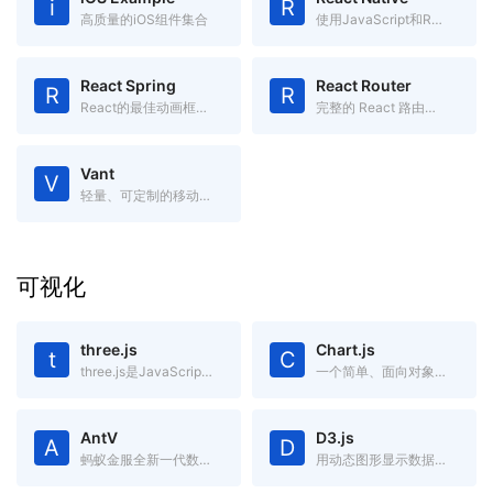
i
R
高质量的iOS组件集合
使用JavaScript和React编写原生移动应用
React Spring
React Router
R
R
React的最佳动画框架之一
完整的 React 路由解决方案
Vant
V
轻量、可定制的移动端 Vue 组件库
可视化
three.js
Chart.js
t
C
three.js是JavaScript编写的WebGL第三方库。提供了非常多的3D显示功能
一个简单、面向对象，为设计和开发者准备的图表绘制工具库
AntV
D3.js
A
D
蚂蚁金服全新一代数据可视化解决方案，致力于提供一套简单方便、专业可靠、无限可能的数据可视化最佳实践。
用动态图形显示数据的JavaScript库