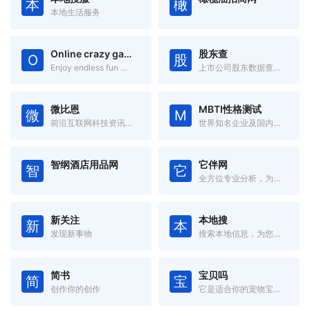
本
橄
本地生活服务
Online crazy games
股东查
O
股
Enjoy endless fun with games from various genres!
上市公司股东数据查询系统
微比恩
MBTI性格测试
微
M
前沿互联网科技资讯信息
世界知名企业及国内大型企业在用的测评
智纲酒店用品网
它伴网
智
它
全方位专业分析，为您挑出最适合的“玩具”
新关注
本地搜
新
本
发现新事物
搜索本地信息，为您提供身边的信息！
简书
宝贝吗
简
宝
创作你的创作
它是适合你的宠物宝贝吗