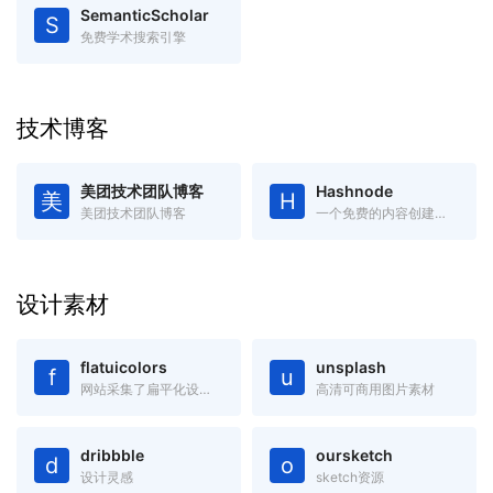
SemanticScholar
S
免费学术搜索引擎
技术博客
美团技术团队博客
Hashnode
美
H
美团技术团队博客
一个免费的内容创建平台和社区，你可以在自己的域中发布文章
设计素材
flatuicolors
unsplash
f
u
网站采集了扁平化设计中最受欢迎的色彩，绝对是您进行扁平设计的必备工具，可以吸取复制任何你看中的色彩。
高清可商用图片素材
dribbble
oursketch
d
o
设计灵感
sketch资源