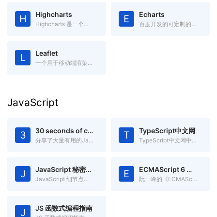
Highcharts
Echarts
H
E
Highcharts 是一个用纯JavaScript编写的一个图表库，兼容IE6+
百度开发的可定制的数据可视化图表
Leaflet
L
一个用于移动端渲染交互式地图开源JavaScript库
JavaScript
30 seconds of code
TypeScript中文网
3
T
分享了大量有用的Javascript片段,你可以在30秒或更少时间中理解
TypeScript中文网中文文档
JavaScript 秘密花园
ECMAScript 6 入门
J
E
JavaScript 细节点分析
阮一峰的《ECMAScript 6入门》
JS 函数式编程指南
J