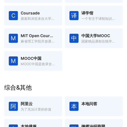
Coursade
译学馆
C
译
搜索和浏览来自大学和在线学习提供者的在线课程。
一个专注于译制知识视频的平台
MIT Open Courseware
中国大学MOOC
M
中
麻省理工学院开放课程资源
国家精品课程在线学习平台
MOOC中国
M
MOOC中国是收录全球优秀开放式在线课程的中文慕课网
综合&其他
阿里云
本地问答
阿
本
为了无法计算的价值
本地搜服
橄榄油招商网