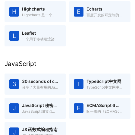
Highcharts
Echarts
H
E
Highcharts 是一个用纯JavaScript编写的一个图表库，兼容IE6+
百度开发的可定制的数据可视化图表
Leaflet
L
一个用于移动端渲染交互式地图开源JavaScript库
JavaScript
30 seconds of code
TypeScript中文网
3
T
分享了大量有用的Javascript片段,你可以在30秒或更少时间中理解
TypeScript中文网中文文档
JavaScript 秘密花园
ECMAScript 6 入门
J
E
JavaScript 细节点分析
阮一峰的《ECMAScript 6入门》
JS 函数式编程指南
J