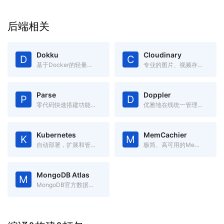
后端相关
Dokku
Cloudinary
D
C
基于Docker的轻量级开源PasS，可通过git直接部署
专业的图片、视频存储管理服务，提供各种语言的API
Parse
Doppler
P
D
零代码快速搭建功能完备的App后端系统
优雅地在线统一管理各项配置，替代本地.env文件，跨语言跨平台
Kubernetes
MemCachier
K
M
自动部署，扩展和管理容器化应用程序的开源系统
极简、高可用的Memcache服务
MongoDB Atlas
M
MongoDB官方数据库服务, 500M免费空间