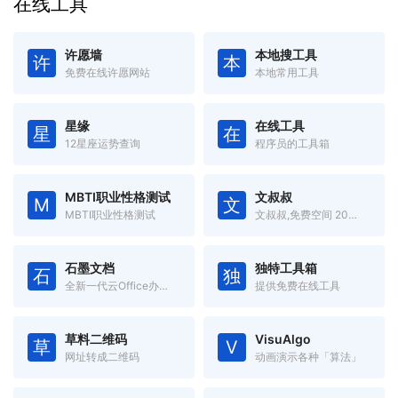
在线工具
许愿墙
本地搜工具
许
本
免费在线许愿网站
本地常用工具
星缘
在线工具
星
在
12星座运势查询
程序员的工具箱
MBTI职业性格测试
文叔叔
M
文
MBTI职业性格测试
文叔叔,免费空间 20GB,一款永不限速的云存储产品。传文件、收文件、网盘,还支持历史记录等高级功能。
石墨文档
独特工具箱
石
独
全新一代云Office办公软件,支持多人在线协同办公
提供免费在线工具
草料二维码
VisuAlgo
草
V
网址转成二维码
动画演示各种「算法」