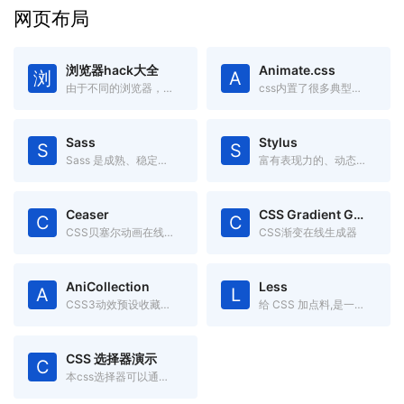
网页布局
浏览器hack大全
Animate.css
浏
A
由于不同的浏览器，对CSS的解析认识不一样，因此会导致生成的页面效果不一样，于是就有了针对不同的浏览器写不同的CSS code
css内置了很多典型的css3动画,兼容性好使用方便。
Sass
Stylus
S
S
Sass 是成熟、稳定、强大的 CSS 扩展语言。
富有表现力的、动态的、健壮的CSS
Ceaser
CSS Gradient Generator
C
C
CSS贝塞尔动画在线调试工具
CSS渐变在线生成器
AniCollection
Less
A
L
CSS3动效预设收藏集合
给 CSS 加点料,是一门向后兼容的 CSS 扩展语言。
CSS 选择器演示
C
本css选择器可以通过本页面直观的理解 CSS 选择器的作用区域