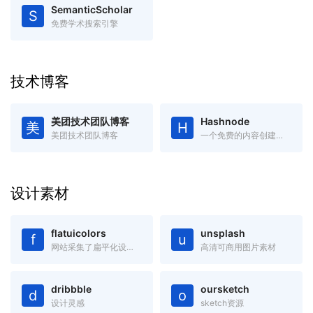
SemanticScholar
S
免费学术搜索引擎
技术博客
美团技术团队博客
Hashnode
美
H
美团技术团队博客
一个免费的内容创建平台和社区，你可以在自己的域中发布文章
设计素材
flatuicolors
unsplash
f
u
网站采集了扁平化设计中最受欢迎的色彩，绝对是您进行扁平设计的必备工具，可以吸取复制任何你看中的色彩。
高清可商用图片素材
dribbble
oursketch
d
o
设计灵感
sketch资源