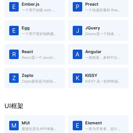
Ember.js
Preact
E
P
一个用于创建 web 应用的 JavaScript MVC 框架
一个快速轻量的 React 替代方案，具有 ES6 API、组件化和虚拟 DOM
Egg
JQuery
E
J
一个用于更好地构建企业应用的框架，内置流程管理，高度可定制，有强大的插件系统。
jQuery是一个快速、简洁的JavaScript框架.
React
Angular
R
A
React是一个JavaScript框架,用于构建“可预期的”和“声明式的”Web用户界面.
一套框架，多种平台移动端 & 桌面端
Zepto
KISSY
Z
K
Zepto最初是为移动端开发的库,是jQuery的轻量级替代品
KISSY 是一款跨终端、模块化、高性能、使用简单的 JavaScript 框架。
UI框架
MUI
Element
M
E
最接近原生APP体验的高性能前端框架
一套为开发者、设计师和产品经理准备的基于 Vue 2.0 的桌面端组件库