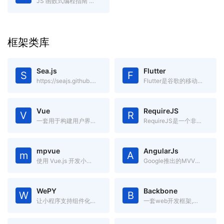
JS 函数式编程指南 gitbook电子书
框架类库
Sea.js
Flutter
S
F
https://seajs.github.io/seajs/docs/
Flutter是谷歌的移动UI框架，可以快速在iOS和Android上构建高质量的原生用户界面。
Vue
RequireJS
V
R
一套用于构建用户界面的渐进式框架.简单却不失优雅,小巧而不乏大匠
RequireJS是一个非常小巧的JavaScript模块载入框架,是AMD规范最好的实现者之一
mpvue
AngularJs
m
A
使用 Vue.js 开发小程序的前端框架。
Google推出的MVVM框架
WePY
Backbone
W
B
让小程序支持组件化开发的框架
一套web开发框架,基于jQuery和underscore的一个前端js框架。