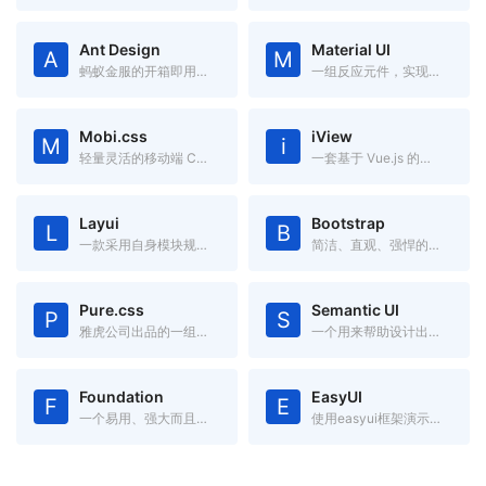
Ant Design
Material UI
A
M
蚂蚁金服的开箱即用的中台前端/设计解决方案
一组反应元件，实现谷歌的材料设计
Mobi.css
iView
M
i
轻量灵活的移动端 CSS 框架
一套基于 Vue.js 的高质量 UI 组件库
Layui
Bootstrap
L
B
一款采用自身模块规范编写的前端 UI 框架，遵循原生 HTML/CSS/JS 的书写与组织形式，门槛极低，拿来即用
简洁、直观、强悍的前端开发框架，让web开发更迅速、简单。
Pure.css
Semantic UI
P
S
雅虎公司出品的一组轻量级、响应式纯css模块,适用于任何Web项目
一个用来帮助设计出漂亮的、响应化、人性化的网络框架
Foundation
EasyUI
F
E
一个易用、强大而且灵活的框架,用于构建基于任何设备上的 Web 应用。
使用easyui框架演示如何轻松创建web页面