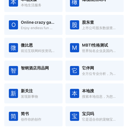
本
橄
本地生活服务
Online crazy games
股东查
O
股
Enjoy endless fun with games from various genres!
上市公司股东数据查询系统
微比恩
MBTI性格测试
微
M
前沿互联网科技资讯信息
世界知名企业及国内大型企业在用的测评
智纲酒店用品网
它伴网
智
它
全方位专业分析，为您挑出最适合的“玩具”
新关注
本地搜
新
本
发现新事物
搜索本地信息，为您提供身边的信息！
简书
宝贝吗
简
宝
创作你的创作
它是适合你的宠物宝贝吗