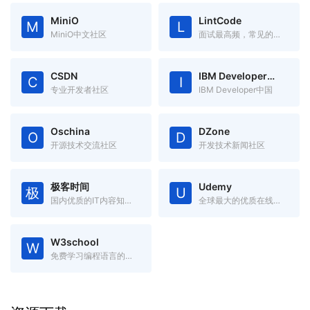
MiniO
LintCode
M
L
MiniO中文社区
面试最高频，常见的编程题目
CSDN
IBM Developer中国
C
I
专业开发者社区
IBM Developer中国
Oschina
DZone
O
D
开源技术交流社区
开发技术新闻社区
极客时间
Udemy
极
U
国内优质的IT内容知识服务
全球最大的优质在线课程网站
W3school
W
免费学习编程语言的在线学习网站