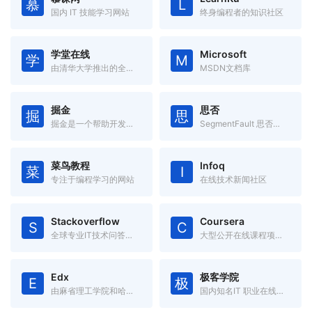
慕
L
国内 IT 技能学习网站
终身编程者的知识社区
学堂在线
Microsoft
学
M
由清华大学推出的全球首个中文大规模开放在线课堂平台。
MSDN文档库
掘金
思否
掘
思
掘金是一个帮助开发者成长的社区，是一个面向互联网技术人的内容分享平台。
SegmentFault 思否是中国领先的开发者技术社区
菜鸟教程
Infoq
菜
I
专注于编程学习的网站
在线技术新闻社区
Stackoverflow
Coursera
S
C
全球专业IT技术问答社区
大型公开在线课程项目，由美国斯坦福大学两名计算机科学教授创办。
Edx
极客学院
E
极
由麻省理工学院和哈佛大学联合创办的大规模开放在线课堂平台。
国内知名IT 职业在线教育平台