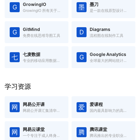
GrowingIO
墨刀
G
墨
GrowingIO 所有关于「增长」的电子书
是一款在线原型设计与远程协作平台
GitMind
Diagrams
G
D
免费在线思维导图工具
流程图在线制作工具
七麦数据
Google Analytics
七
G
专业的移动应用数据分析平台
全球最大的网站统计和分析工具
学习资源
网易公开课
爱课程
网
爱
网易公开课汇集清华、北大、哈佛、耶鲁等世界名校共上千门课程
国内最具影响力的高等教育在线开放课程平台
网易云课堂
腾讯课堂
网
腾
一个专注于成人终身学习的在线教育平台
腾讯推出的专业职业培训在线教育平台