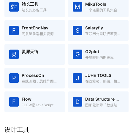
站长工具
MikuTools
站
M
站长的必备工具
一个轻量的工具集合
FrontEndNav
Salaryfly
F
S
高质量前端相关资源
互联网公司职级薪资福利对比
灵犀天衍
G2plot
灵
G
开箱即用的图表库
ProcessOn
JUHE TOOLS
P
J
在线画图，思维导图、流程图、架构图等
在线校验、编辑、格式化JSON
Flow
Data Structure Visualizations
F
D
FLOW是JavaScript的静态类型检查器
图形化演示「数据结构」，更容易理解数据结构。
设计工具