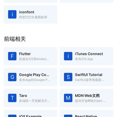
iconfont
i
阿里巴巴矢量图标库
前端相关
Flutter
iTunes Connect
F
i
快速在iOS和Android上构建高质量的原生用户界面
发布iOS App
Google Play Console
SwiftUI Tutorial
G
S
发布App到Google Play
SwiftUI是苹果最新推出的app声明式开发框架，跨Apple平台
Taro
MDN Web文档
T
M
多端统一开发解决方案 一处代码，多处运行
提供开放网络(Open Web)技术有关的信息
iOS Example
React Native