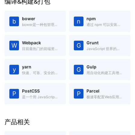
编译&构建&打包
bower
npm
b
n
bower是一种包管理器,它可用于搜索、安装和卸载如JavaScript、HTML、CSS之类的网络资源。
通过 npm 可以安装、共享、分发代码,管理项目依赖关系。
Webpack
Grunt
W
G
目前最热门的前端资源模块化管理和打包工具
JavaScript 世界的构建工具
yarn
Gulp
y
G
快速、可靠、安全的依赖管理。
用自动化构建工具增强你的工作流程
PostCSS
Parcel
P
P
是一个用 JavaScript 工具和插件转换 CSS 代码的工具
极速零配置Web应用打包工具
产品相关