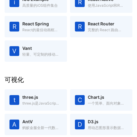
i
R
高质量的iOS组件集合
使用JavaScript和React编写原生移动应用
React Spring
React Router
R
R
React的最佳动画框架之一
完整的 React 路由解决方案
Vant
V
轻量、可定制的移动端 Vue 组件库
可视化
three.js
Chart.js
t
C
three.js是JavaScript编写的WebGL第三方库。提供了非常多的3D显示功能
一个简单、面向对象，为设计和开发者准备的图表绘制工具库
AntV
D3.js
A
D
蚂蚁金服全新一代数据可视化解决方案，致力于提供一套简单方便、专业可靠、无限可能的数据可视化最佳实践。
用动态图形显示数据的JavaScript库