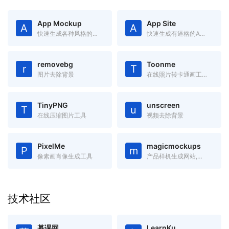
App Mockup
App Site
A
A
快速生成各种风格的App Store截图
快速生成有逼格的App官网(Landing Page)
removebg
Toonme
r
T
图片去除背景
在线照片转卡通画工具-Toonme
TinyPNG
unscreen
T
u
在线压缩图片工具
视频去除背景
PixelMe
magicmockups
P
m
像素画肖像生成工具
产品样机生成网站,里面有手机、电脑、平板等产品的样机图,只需要添加图片,就可以将图片嵌入到样机中
技术社区
慕课网
LearnKu