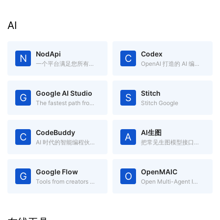
AI
NodApi
Codex
N
C
一个平台满足您所有的AI 推理需求
OpenAI 打造的 AI 编码助手
Google AI Studio
Stitch
G
S
The fastest path from prompt to production with Gemini
Stitch Google
CodeBuddy
AI生图
C
A
AI 时代的智能编程伙伴
把常见生图模型接口收进一个页面
Google Flow
OpenMAIC
G
O
Tools from creators like you
Open Multi-Agent Interactive Classroom