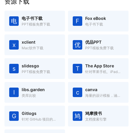
资源下载
电子书下载
Fox eBook
电
F
PPT模板免费下载
电子书下载
xclient
优品PPT
x
优
Mac软件下载
PPT模板免费下载
slidesgo
The App Store
s
T
PPT模板免费下载
针对苹果手机、iPad、Mac 设备的应用搜索工具
libs.garden
canva
l
c
类库比较
海量的设计模板，涵盖海报、简历、名片、邀请函、Logo、PPT模板
Gitlogs
鸠摩搜书
G
鸠
针对 GitHub 项目的搜索引擎
文档搜索引擎