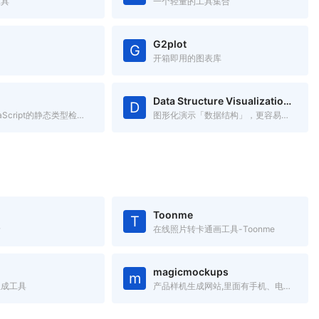
工具
一个轻量的工具集合
G2plot
G
开箱即用的图表库
Data Structure Visualizations
D
FLOW是JavaScript的静态类型检查器
图形化演示「数据结构」，更容易理解数据结构。
Toonme
T
景
在线照片转卡通画工具-Toonme
magicmockups
m
生成工具
产品样机生成网站,里面有手机、电脑、平板等产品的样机图,只需要添加图片,就可以将图片嵌入到样机中