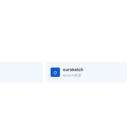
oursketch
o
sketch资源