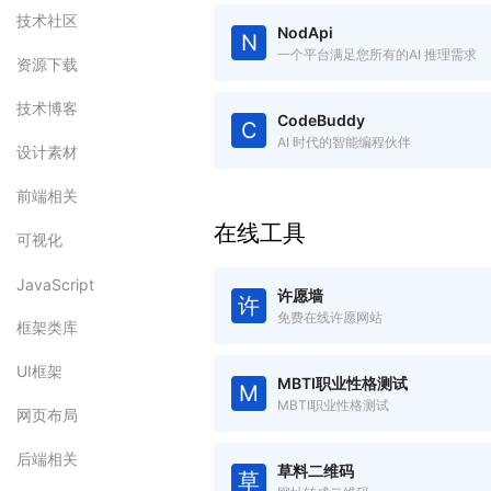
技术社区
NodApi
N
一个平台满足您所有的AI 推理需求
资源下载
技术博客
CodeBuddy
C
AI 时代的智能编程伙伴
设计素材
前端相关
在线工具
可视化
JavaScript
许愿墙
许
免费在线许愿网站
框架类库
UI框架
MBTI职业性格测试
M
MBTI职业性格测试
网页布局
后端相关
草料二维码
草