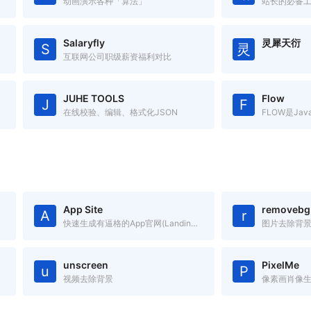
动画演示各种「算法」
站长的必备
Salaryfly
灵犀天衍
S
灵
互联网公司职级薪资福利对比
JUHE TOOLS
Flow
J
F
在线校验、编辑、格式化JSON
App Site
removebg
A
r
快速生成有逼格的App官网(Landing Page)
图片去除背
unscreen
PixelMe
u
P
视频去除背景
像素画肖像