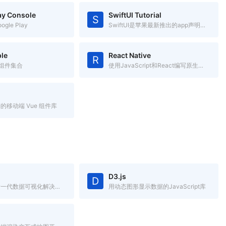
ay Console
SwiftUI Tutorial
S
gle Play
SwiftUI是苹果最新推出的app声明式开发框架，跨Apple平台
le
React Native
R
S组件集合
使用JavaScript和React编写原生移动应用
的移动端 Vue 组件库
D3.js
D
蚂蚁金服全新一代数据可视化解决方案，致力于提供一套简单方便、专业可靠、无限可能的数据可视化最佳实践。
用动态图形显示数据的JavaScript库