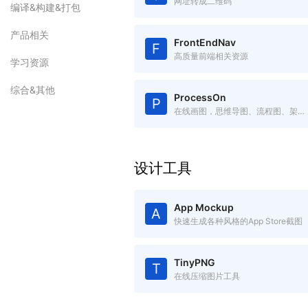
网址转成二维码
编译&构建&打包
产品相关
FrontEndNav
F
高质量前端相关资源
学习资源
综合&其他
ProcessOn
P
在线画图，思维导图、流程图、架构图等
设计工具
App Mockup
A
快速生成各种风格的App Store截图
TinyPNG
T
在线压缩图片工具