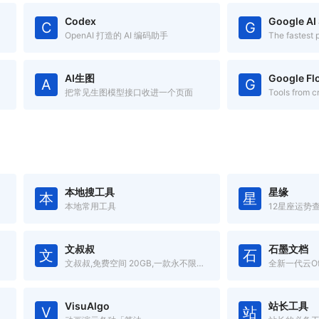
Codex
Google AI
C
G
OpenAI 打造的 AI 编码助手
AI生图
Google Fl
A
G
把常见生图模型接口收进一个页面
Tools from c
本地搜工具
星缘
本
星
本地常用工具
12星座运势
文叔叔
石墨文档
文
石
文叔叔,免费空间 20GB,一款永不限速的云存储产品。传文件、收文件、网盘,还支持历史记录等高级功能。
VisuAlgo
站长工具
V
站