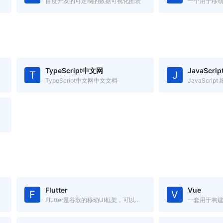
百度开发的可定制的数据可视化图表
TypeScript中文网
JavaScri
T
J
TypeScript中文网中文文档
JavaScrip
Flutter
Vue
F
V
Flutter是谷歌的移动UI框架，可以快速在iOS和Android上构建高质量的原生用户界面。