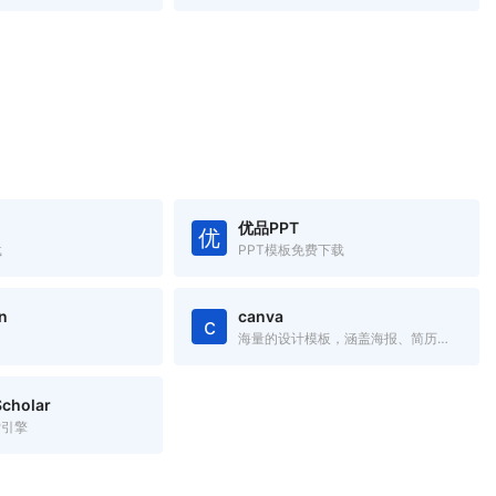
优品PPT
优
载
PPT模板免费下载
n
canva
c
海量的设计模板，涵盖海报、简历、名片、邀请函、Logo、PPT模板
cholar
索引擎