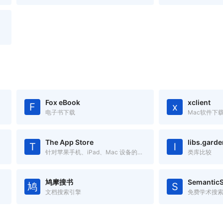
Fox eBook
xclient
F
x
电子书下载
Mac软件下
The App Store
libs.garde
T
l
针对苹果手机、iPad、Mac 设备的应用搜索工具
类库比较
鸠摩搜书
SemanticS
鸠
S
文档搜索引擎
免费学术搜