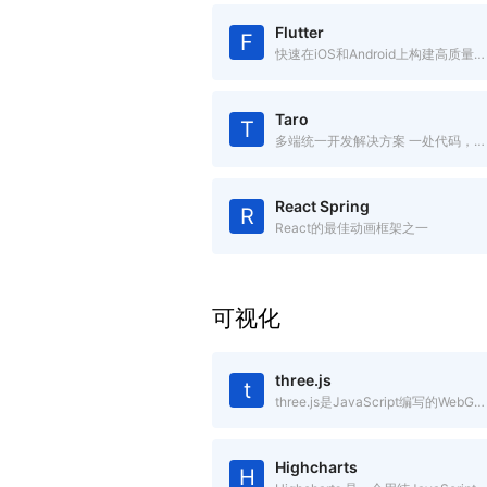
Flutter
F
快速在iOS和Android上构建高质量的原生用户界面
Taro
T
多端统一开发解决方案 一处代码，多处运行
React Spring
R
React的最佳动画框架之一
可视化
three.js
t
three.js是JavaScript编写的WebGL第三方库。提供了非常多的3D显示功能
Highcharts
H