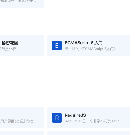
一个用于移动端渲染交互式地图开源JavaScript库
pt 秘密花园
ECMAScript 6 入门
E
t 细节点分析
阮一峰的《ECMAScript 6入门》
RequireJS
R
一套用于构建用户界面的渐进式框架.简单却不失优雅,小巧而不乏大匠
RequireJS是一个非常小巧的JavaScript模块载入框架,是AMD规范最好的实现者之一