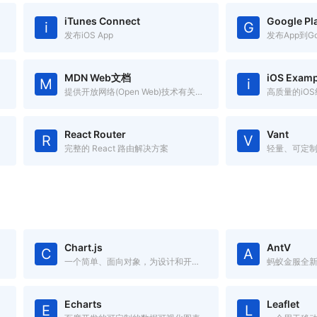
iTunes Connect
Google Pl
i
G
发布iOS App
发布App到Goo
MDN Web文档
iOS Examp
M
i
提供开放网络(Open Web)技术有关的信息
高质量的iO
React Router
Vant
R
V
完整的 React 路由解决方案
轻量、可定制
Chart.js
AntV
C
A
一个简单、面向对象，为设计和开发者准备的图表绘制工具库
Echarts
Leaflet
E
L