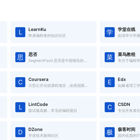
LearnKu
学堂在线
L
学
终身编程者的知识社区
思否
菜鸟教程
思
菜
SegmentFault 思否是中国领先的开发者技术社区
专注于编程
Coursera
Edx
C
E
大型公开在线课程项目，由美国斯坦福大学两名计算机科学教授创办。
LintCode
CSDN
L
C
面试最高频，常见的编程题目
专业开发者
DZone
极客时间
D
极
开发技术新闻社区
国内优质的I