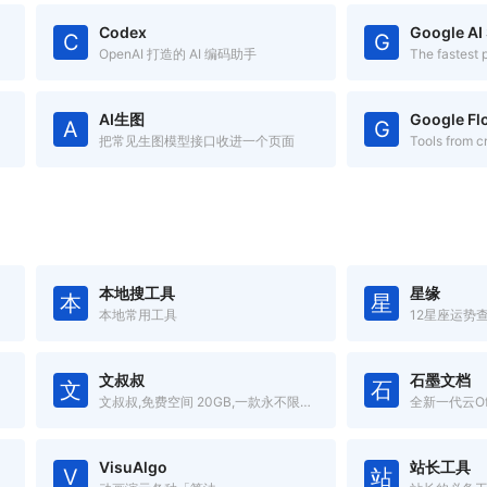
Codex
Google AI
C
G
OpenAI 打造的 AI 编码助手
AI生图
Google Fl
A
G
把常见生图模型接口收进一个页面
Tools from c
本地搜工具
星缘
本
星
本地常用工具
12星座运势
文叔叔
石墨文档
文
石
文叔叔,免费空间 20GB,一款永不限速的云存储产品。传文件、收文件、网盘,还支持历史记录等高级功能。
VisuAlgo
站长工具
V
站