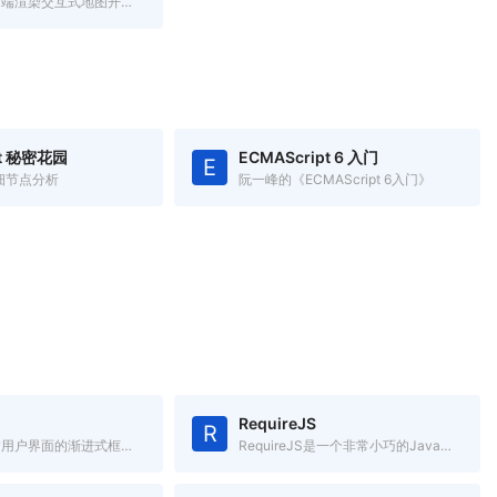
一个用于移动端渲染交互式地图开源JavaScript库
pt 秘密花园
ECMAScript 6 入门
E
t 细节点分析
阮一峰的《ECMAScript 6入门》
RequireJS
R
一套用于构建用户界面的渐进式框架.简单却不失优雅,小巧而不乏大匠
RequireJS是一个非常小巧的JavaScript模块载入框架,是AMD规范最好的实现者之一