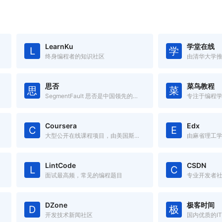
LearnKu
学堂在线
L
学
终身编程者的知识社区
思否
菜鸟教程
思
菜
SegmentFault 思否是中国领先的开发者技术社区
专注于编程
Coursera
Edx
C
E
大型公开在线课程项目，由美国斯坦福大学两名计算机科学教授创办。
LintCode
CSDN
L
C
面试最高频，常见的编程题目
专业开发者
DZone
极客时间
D
极
开发技术新闻社区
国内优质的I