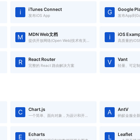
iTunes Connect
Google Pl
i
G
发布iOS App
发布App到Goo
MDN Web文档
iOS Examp
M
i
提供开放网络(Open Web)技术有关的信息
高质量的iO
React Router
Vant
R
V
完整的 React 路由解决方案
轻量、可定制
Chart.js
AntV
C
A
一个简单、面向对象，为设计和开发者准备的图表绘制工具库
Echarts
Leaflet
E
L