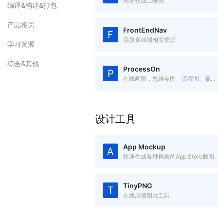
网址转成二维码
编译&构建&打包
产品相关
FrontEndNav
F
高质量前端相关资源
学习资源
综合&其他
ProcessOn
P
在线画图，思维导图、流程图、架构图等
设计工具
App Mockup
A
快速生成各种风格的App Store截图
TinyPNG
T
在线压缩图片工具