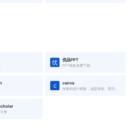
优品PPT
优
载
PPT模板免费下载
n
canva
c
海量的设计模板，涵盖海报、简历、名片、邀请函、Logo、PPT模板
cholar
索引擎