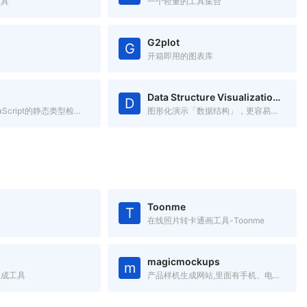
工具
一个轻量的工具集合
G2plot
G
开箱即用的图表库
Data Structure Visualizations
D
FLOW是JavaScript的静态类型检查器
图形化演示「数据结构」，更容易理解数据结构。
Toonme
T
景
在线照片转卡通画工具-Toonme
magicmockups
m
生成工具
产品样机生成网站,里面有手机、电脑、平板等产品的样机图,只需要添加图片,就可以将图片嵌入到样机中