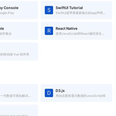
ay Console
SwiftUI Tutorial
S
gle Play
SwiftUI是苹果最新推出的app声明式开发框架，跨Apple平台
le
React Native
R
S组件集合
使用JavaScript和React编写原生移动应用
的移动端 Vue 组件库
D3.js
D
蚂蚁金服全新一代数据可视化解决方案，致力于提供一套简单方便、专业可靠、无限可能的数据可视化最佳实践。
用动态图形显示数据的JavaScript库