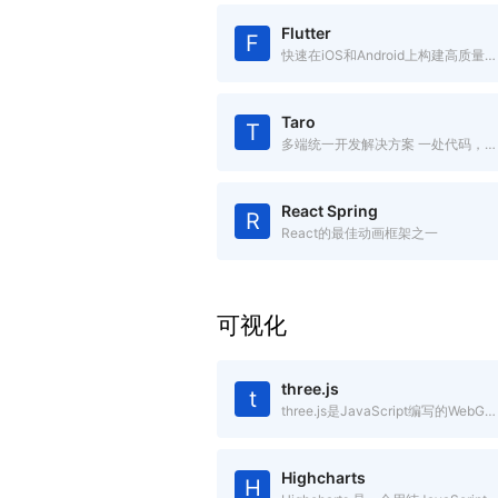
Flutter
F
快速在iOS和Android上构建高质量的原生用户界面
Taro
T
多端统一开发解决方案 一处代码，多处运行
React Spring
R
React的最佳动画框架之一
可视化
three.js
t
three.js是JavaScript编写的WebGL第三方库。提供了非常多的3D显示功能
Highcharts
H