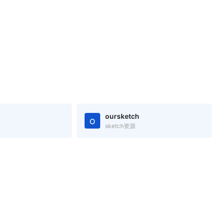
oursketch
o
sketch资源