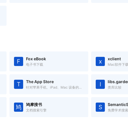
Fox eBook
xclient
F
x
电子书下载
Mac软件下
The App Store
libs.garde
T
l
针对苹果手机、iPad、Mac 设备的应用搜索工具
类库比较
鸠摩搜书
SemanticS
鸠
S
文档搜索引擎
免费学术搜