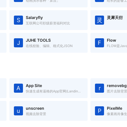
动画演示各种「算法」
站长的必备
Salaryfly
灵犀天衍
S
灵
互联网公司职级薪资福利对比
JUHE TOOLS
Flow
J
F
在线校验、编辑、格式化JSON
App Site
removebg
A
r
快速生成有逼格的App官网(Landing Page)
图片去除背
unscreen
PixelMe
u
P
视频去除背景
像素画肖像