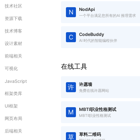
技术社区
NodApi
N
一个平台满足您所有的AI 推理需求
资源下载
技术博客
CodeBuddy
C
AI 时代的智能编程伙伴
设计素材
前端相关
在线工具
可视化
JavaScript
许愿墙
许
免费在线许愿网站
框架类库
UI框架
MBTI职业性格测试
M
MBTI职业性格测试
网页布局
后端相关
草料二维码
草