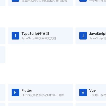
百度开发的可定制的数据可视化图表
TypeScript中文网
JavaScri
T
J
TypeScript中文网中文文档
JavaScrip
Flutter
Vue
F
V
Flutter是谷歌的移动UI框架，可以快速在iOS和Android上构建高质量的原生用户界面。