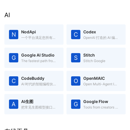
AI
NodApi
Codex
N
C
一个平台满足您所有的AI 推理需求
OpenAI 打造的 AI 编码助手
Google AI Studio
Stitch
G
S
The fastest path from prompt to production with Gemini
Stitch Google
CodeBuddy
OpenMAIC
C
O
AI 时代的智能编程伙伴
Open Multi-Agent Interactive Classroom
AI生图
Google Flow
A
G
把常见生图模型接口收进一个页面
Tools from creators like you