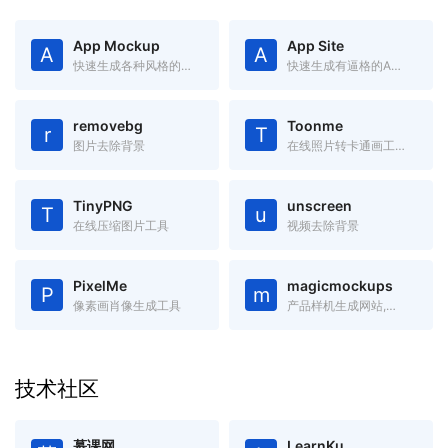
App Mockup
App Site
A
A
快速生成各种风格的App Store截图
快速生成有逼格的App官网(Landing Page)
removebg
Toonme
r
T
图片去除背景
在线照片转卡通画工具-Toonme
TinyPNG
unscreen
T
u
在线压缩图片工具
视频去除背景
PixelMe
magicmockups
P
m
像素画肖像生成工具
产品样机生成网站,里面有手机、电脑、平板等产品的样机图,只需要添加图片,就可以将图片嵌入到样机中
技术社区
慕课网
LearnKu