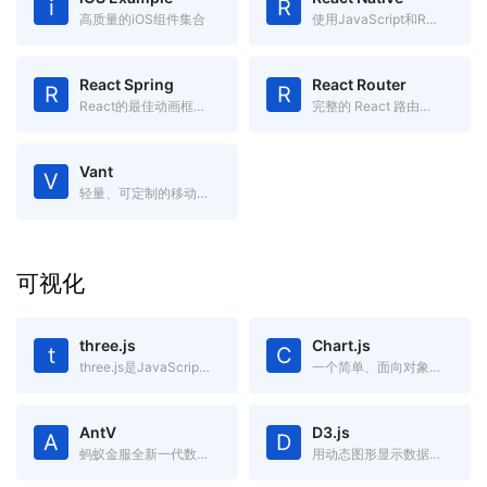
i
R
高质量的iOS组件集合
使用JavaScript和React编写原生移动应用
React Spring
React Router
R
R
React的最佳动画框架之一
完整的 React 路由解决方案
Vant
V
轻量、可定制的移动端 Vue 组件库
可视化
three.js
Chart.js
t
C
three.js是JavaScript编写的WebGL第三方库。提供了非常多的3D显示功能
一个简单、面向对象，为设计和开发者准备的图表绘制工具库
AntV
D3.js
A
D
蚂蚁金服全新一代数据可视化解决方案，致力于提供一套简单方便、专业可靠、无限可能的数据可视化最佳实践。
用动态图形显示数据的JavaScript库