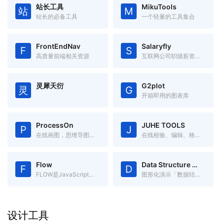
站长工具
MikuTools
站
M
站长的必备工具
一个轻量的工具集合
FrontEndNav
Salaryfly
F
S
高质量前端相关资源
互联网公司职级薪资福利对比
灵犀天衍
G2plot
灵
G
开箱即用的图表库
ProcessOn
JUHE TOOLS
P
J
在线画图，思维导图、流程图、架构图等
在线校验、编辑、格式化JSON
Flow
Data Structure Visualizations
F
D
FLOW是JavaScript的静态类型检查器
图形化演示「数据结构」，更容易理解数据结构。
设计工具