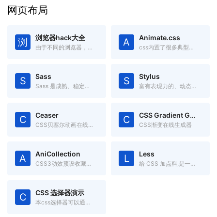
网页布局
浏览器hack大全
Animate.css
浏
A
由于不同的浏览器，对CSS的解析认识不一样，因此会导致生成的页面效果不一样，于是就有了针对不同的浏览器写不同的CSS code
css内置了很多典型的css3动画,兼容性好使用方便。
Sass
Stylus
S
S
Sass 是成熟、稳定、强大的 CSS 扩展语言。
富有表现力的、动态的、健壮的CSS
Ceaser
CSS Gradient Generator
C
C
CSS贝塞尔动画在线调试工具
CSS渐变在线生成器
AniCollection
Less
A
L
CSS3动效预设收藏集合
给 CSS 加点料,是一门向后兼容的 CSS 扩展语言。
CSS 选择器演示
C
本css选择器可以通过本页面直观的理解 CSS 选择器的作用区域