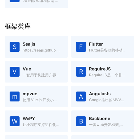
JS 函数式编程指南 gitbook电子书
框架类库
Sea.js
Flutter
S
F
https://seajs.github.io/seajs/docs/
Flutter是谷歌的移动UI框架，可以快速在iOS和Android上构建高质量的原生用户界面。
Vue
RequireJS
V
R
一套用于构建用户界面的渐进式框架.简单却不失优雅,小巧而不乏大匠
RequireJS是一个非常小巧的JavaScript模块载入框架,是AMD规范最好的实现者之一
mpvue
AngularJs
m
A
使用 Vue.js 开发小程序的前端框架。
Google推出的MVVM框架
WePY
Backbone
W
B
让小程序支持组件化开发的框架
一套web开发框架,基于jQuery和underscore的一个前端js框架。