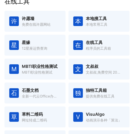
在线工具
许愿墙
本地搜工具
许
本
免费在线许愿网站
本地常用工具
星缘
在线工具
星
在
12星座运势查询
程序员的工具箱
MBTI职业性格测试
文叔叔
M
文
MBTI职业性格测试
文叔叔,免费空间 20GB,一款永不限速的云存储产品。传文件、收文件、网盘,还支持历史记录等高级功能。
石墨文档
独特工具箱
石
独
全新一代云Office办公软件,支持多人在线协同办公
提供免费在线工具
草料二维码
VisuAlgo
草
V
网址转成二维码
动画演示各种「算法」