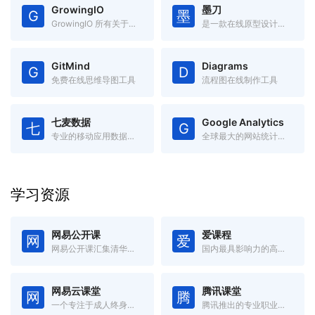
GrowingIO
墨刀
G
墨
GrowingIO 所有关于「增长」的电子书
是一款在线原型设计与远程协作平台
GitMind
Diagrams
G
D
免费在线思维导图工具
流程图在线制作工具
七麦数据
Google Analytics
七
G
专业的移动应用数据分析平台
全球最大的网站统计和分析工具
学习资源
网易公开课
爱课程
网
爱
网易公开课汇集清华、北大、哈佛、耶鲁等世界名校共上千门课程
国内最具影响力的高等教育在线开放课程平台
网易云课堂
腾讯课堂
网
腾
一个专注于成人终身学习的在线教育平台
腾讯推出的专业职业培训在线教育平台