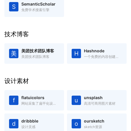
SemanticScholar
S
免费学术搜索引擎
技术博客
美团技术团队博客
Hashnode
美
H
美团技术团队博客
一个免费的内容创建平台和社区，你可以在自己的域中发布文章
设计素材
flatuicolors
unsplash
f
u
网站采集了扁平化设计中最受欢迎的色彩，绝对是您进行扁平设计的必备工具，可以吸取复制任何你看中的色彩。
高清可商用图片素材
dribbble
oursketch
d
o
设计灵感
sketch资源