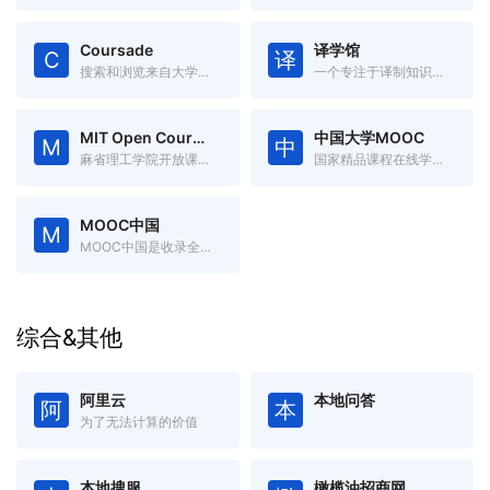
Coursade
译学馆
C
译
搜索和浏览来自大学和在线学习提供者的在线课程。
一个专注于译制知识视频的平台
MIT Open Courseware
中国大学MOOC
M
中
麻省理工学院开放课程资源
国家精品课程在线学习平台
MOOC中国
M
MOOC中国是收录全球优秀开放式在线课程的中文慕课网
综合&其他
阿里云
本地问答
阿
本
为了无法计算的价值
本地搜服
橄榄油招商网