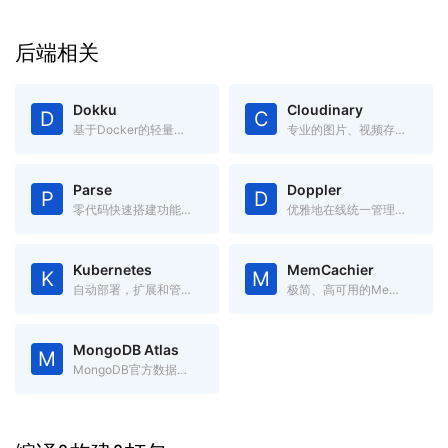
后端相关
Dokku
Cloudinary
D
C
基于Docker的轻量级开源PasS，可通过git直接部署
专业的图片、视频存储管理服务，提供各种语言的API
Parse
Doppler
P
D
零代码快速搭建功能完备的App后端系统
优雅地在线统一管理各项配置，替代本地.env文件，跨语言跨平台
Kubernetes
MemCachier
K
M
自动部署，扩展和管理容器化应用程序的开源系统
极简、高可用的Memcache服务
MongoDB Atlas
M
MongoDB官方数据库服务, 500M免费空间