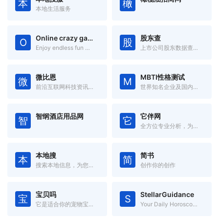
本
橄
本地生活服务
Online crazy games
股东查
O
股
Enjoy endless fun with games from various genres!
上市公司股东数据查询系统
微比恩
MBTI性格测试
微
M
前沿互联网科技资讯信息
世界知名企业及国内大型企业在用的测评
智纲酒店用品网
它伴网
智
它
全方位专业分析，为您挑出最适合的“玩具”
本地搜
简书
本
简
搜索本地信息，为您提供身边的信息！
创作你的创作
宝贝吗
StellarGuidance
宝
S
它是适合你的宠物宝贝吗
Your Daily Horoscope