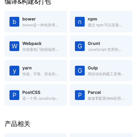
编译&构建&打包
bower
npm
b
n
bower是一种包管理器,它可用于搜索、安装和卸载如JavaScript、HTML、CSS之类的网络资源。
通过 npm 可以安装、共享、分发代码,管理项目依赖关系。
Webpack
Grunt
W
G
目前最热门的前端资源模块化管理和打包工具
JavaScript 世界的构建工具
yarn
Gulp
y
G
快速、可靠、安全的依赖管理。
用自动化构建工具增强你的工作流程
PostCSS
Parcel
P
P
是一个用 JavaScript 工具和插件转换 CSS 代码的工具
极速零配置Web应用打包工具
产品相关