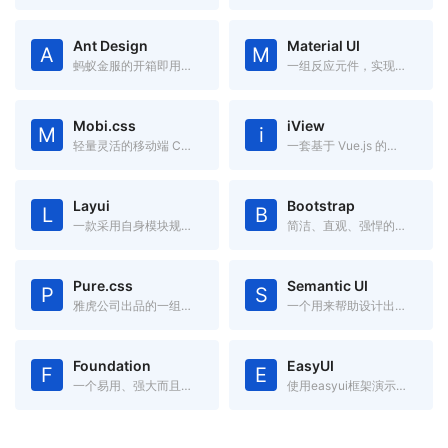
Ant Design
Material UI
A
M
蚂蚁金服的开箱即用的中台前端/设计解决方案
一组反应元件，实现谷歌的材料设计
Mobi.css
iView
M
i
轻量灵活的移动端 CSS 框架
一套基于 Vue.js 的高质量 UI 组件库
Layui
Bootstrap
L
B
一款采用自身模块规范编写的前端 UI 框架，遵循原生 HTML/CSS/JS 的书写与组织形式，门槛极低，拿来即用
简洁、直观、强悍的前端开发框架，让web开发更迅速、简单。
Pure.css
Semantic UI
P
S
雅虎公司出品的一组轻量级、响应式纯css模块,适用于任何Web项目
一个用来帮助设计出漂亮的、响应化、人性化的网络框架
Foundation
EasyUI
F
E
一个易用、强大而且灵活的框架,用于构建基于任何设备上的 Web 应用。
使用easyui框架演示如何轻松创建web页面