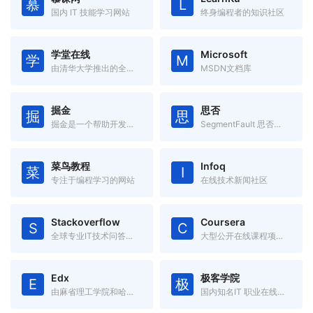
慕
L
国内 IT 技能学习网站
终身编程者的知识社区
学堂在线
Microsoft
学
M
由清华大学推出的全球首个中文大规模开放在线课堂平台。
MSDN文档库
掘金
思否
掘
思
掘金是一个帮助开发者成长的社区，是一个面向互联网技术人的内容分享平台。
SegmentFault 思否是中国领先的开发者技术社区
菜鸟教程
Infoq
菜
I
专注于编程学习的网站
在线技术新闻社区
Stackoverflow
Coursera
S
C
全球专业IT技术问答社区
大型公开在线课程项目，由美国斯坦福大学两名计算机科学教授创办。
Edx
极客学院
E
极
由麻省理工学院和哈佛大学联合创办的大规模开放在线课堂平台。
国内知名IT 职业在线教育平台