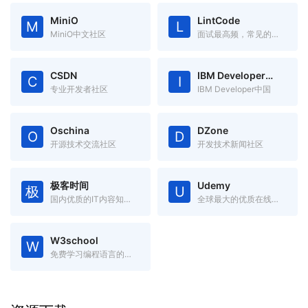
MiniO
LintCode
M
L
MiniO中文社区
面试最高频，常见的编程题目
CSDN
IBM Developer中国
C
I
专业开发者社区
IBM Developer中国
Oschina
DZone
O
D
开源技术交流社区
开发技术新闻社区
极客时间
Udemy
极
U
国内优质的IT内容知识服务
全球最大的优质在线课程网站
W3school
W
免费学习编程语言的在线学习网站