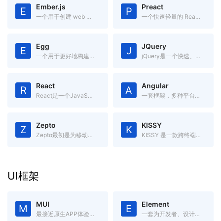
Ember.js
Preact
E
P
一个用于创建 web 应用的 JavaScript MVC 框架
一个快速轻量的 React 替代方案，具有 ES6 API、组件化和虚拟 DOM
Egg
JQuery
E
J
一个用于更好地构建企业应用的框架，内置流程管理，高度可定制，有强大的插件系统。
jQuery是一个快速、简洁的JavaScript框架.
React
Angular
R
A
React是一个JavaScript框架,用于构建“可预期的”和“声明式的”Web用户界面.
一套框架，多种平台移动端 & 桌面端
Zepto
KISSY
Z
K
Zepto最初是为移动端开发的库,是jQuery的轻量级替代品
KISSY 是一款跨终端、模块化、高性能、使用简单的 JavaScript 框架。
UI框架
MUI
Element
M
E
最接近原生APP体验的高性能前端框架
一套为开发者、设计师和产品经理准备的基于 Vue 2.0 的桌面端组件库