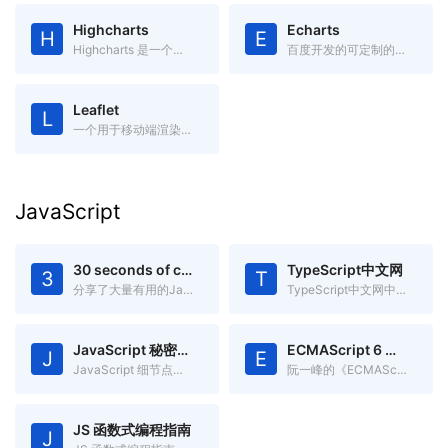
Highcharts
Echarts
H
E
Highcharts 是一个用纯JavaScript编写的一个图表库，兼容IE6+
百度开发的可定制的数据可视化图表
Leaflet
L
一个用于移动端渲染交互式地图开源JavaScript库
JavaScript
30 seconds of code
TypeScript中文网
3
T
分享了大量有用的Javascript片段,你可以在30秒或更少时间中理解
TypeScript中文网中文文档
JavaScript 秘密花园
ECMAScript 6 入门
J
E
JavaScript 细节点分析
阮一峰的《ECMAScript 6入门》
JS 函数式编程指南
J