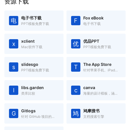
资源下载
电子书下载
Fox eBook
电
F
PPT模板免费下载
电子书下载
xclient
优品PPT
x
优
Mac软件下载
PPT模板免费下载
slidesgo
The App Store
s
T
PPT模板免费下载
针对苹果手机、iPad、Mac 设备的应用搜索工具
libs.garden
canva
l
c
类库比较
海量的设计模板，涵盖海报、简历、名片、邀请函、Logo、PPT模板
Gitlogs
鸠摩搜书
G
鸠
针对 GitHub 项目的搜索引擎
文档搜索引擎