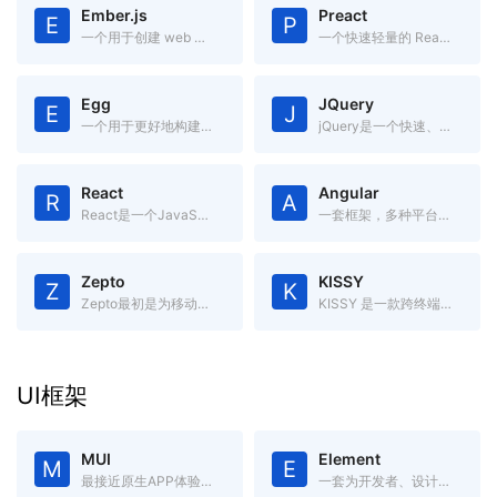
Ember.js
Preact
E
P
一个用于创建 web 应用的 JavaScript MVC 框架
一个快速轻量的 React 替代方案，具有 ES6 API、组件化和虚拟 DOM
Egg
JQuery
E
J
一个用于更好地构建企业应用的框架，内置流程管理，高度可定制，有强大的插件系统。
jQuery是一个快速、简洁的JavaScript框架.
React
Angular
R
A
React是一个JavaScript框架,用于构建“可预期的”和“声明式的”Web用户界面.
一套框架，多种平台移动端 & 桌面端
Zepto
KISSY
Z
K
Zepto最初是为移动端开发的库,是jQuery的轻量级替代品
KISSY 是一款跨终端、模块化、高性能、使用简单的 JavaScript 框架。
UI框架
MUI
Element
M
E
最接近原生APP体验的高性能前端框架
一套为开发者、设计师和产品经理准备的基于 Vue 2.0 的桌面端组件库