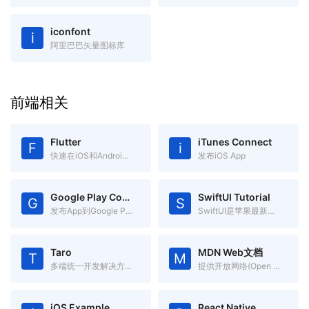
iconfont
i
阿里巴巴矢量图标库
前端相关
Flutter
iTunes Connect
F
i
快速在iOS和Android上构建高质量的原生用户界面
发布iOS App
Google Play Console
SwiftUI Tutorial
G
S
发布App到Google Play
SwiftUI是苹果最新推出的app声明式开发框架，跨Apple平台
Taro
MDN Web文档
T
M
多端统一开发解决方案 一处代码，多处运行
提供开放网络(Open Web)技术有关的信息
iOS Example
React Native