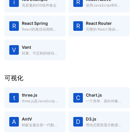
i
R
高质量的iOS组件集合
使用JavaScript和React编写原生移动应用
React Spring
React Router
R
R
React的最佳动画框架之一
完整的 React 路由解决方案
Vant
V
轻量、可定制的移动端 Vue 组件库
可视化
three.js
Chart.js
t
C
three.js是JavaScript编写的WebGL第三方库。提供了非常多的3D显示功能
一个简单、面向对象，为设计和开发者准备的图表绘制工具库
AntV
D3.js
A
D
蚂蚁金服全新一代数据可视化解决方案，致力于提供一套简单方便、专业可靠、无限可能的数据可视化最佳实践。
用动态图形显示数据的JavaScript库