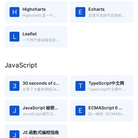
Highcharts
Echarts
H
E
Highcharts 是一个用纯JavaScript编写的一个图表库，兼容IE6+
百度开发的可定制的数据可视化图表
Leaflet
L
一个用于移动端渲染交互式地图开源JavaScript库
JavaScript
30 seconds of code
TypeScript中文网
3
T
分享了大量有用的Javascript片段,你可以在30秒或更少时间中理解
TypeScript中文网中文文档
JavaScript 秘密花园
ECMAScript 6 入门
J
E
JavaScript 细节点分析
阮一峰的《ECMAScript 6入门》
JS 函数式编程指南
J