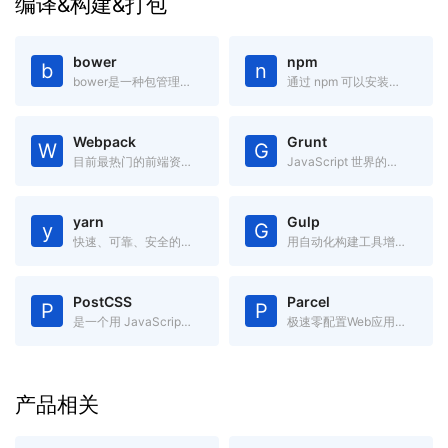
编译&构建&打包
bower
npm
b
n
bower是一种包管理器,它可用于搜索、安装和卸载如JavaScript、HTML、CSS之类的网络资源。
通过 npm 可以安装、共享、分发代码,管理项目依赖关系。
Webpack
Grunt
W
G
目前最热门的前端资源模块化管理和打包工具
JavaScript 世界的构建工具
yarn
Gulp
y
G
快速、可靠、安全的依赖管理。
用自动化构建工具增强你的工作流程
PostCSS
Parcel
P
P
是一个用 JavaScript 工具和插件转换 CSS 代码的工具
极速零配置Web应用打包工具
产品相关