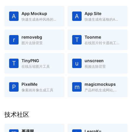
App Mockup
App Site
A
A
快速生成各种风格的App Store截图
快速生成有逼格的App官网(Landing Page)
removebg
Toonme
r
T
图片去除背景
在线照片转卡通画工具-Toonme
TinyPNG
unscreen
T
u
在线压缩图片工具
视频去除背景
PixelMe
magicmockups
P
m
像素画肖像生成工具
产品样机生成网站,里面有手机、电脑、平板等产品的样机图,只需要添加图片,就可以将图片嵌入到样机中
技术社区
慕课网
LearnKu