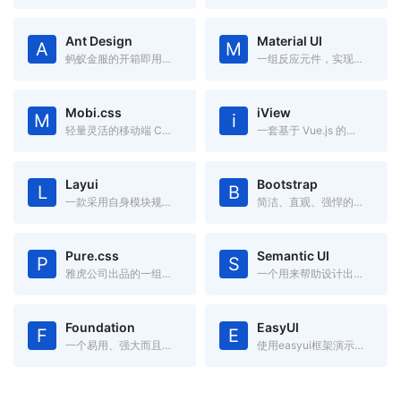
Ant Design
Material UI
A
M
蚂蚁金服的开箱即用的中台前端/设计解决方案
一组反应元件，实现谷歌的材料设计
Mobi.css
iView
M
i
轻量灵活的移动端 CSS 框架
一套基于 Vue.js 的高质量 UI 组件库
Layui
Bootstrap
L
B
一款采用自身模块规范编写的前端 UI 框架，遵循原生 HTML/CSS/JS 的书写与组织形式，门槛极低，拿来即用
简洁、直观、强悍的前端开发框架，让web开发更迅速、简单。
Pure.css
Semantic UI
P
S
雅虎公司出品的一组轻量级、响应式纯css模块,适用于任何Web项目
一个用来帮助设计出漂亮的、响应化、人性化的网络框架
Foundation
EasyUI
F
E
一个易用、强大而且灵活的框架,用于构建基于任何设备上的 Web 应用。
使用easyui框架演示如何轻松创建web页面