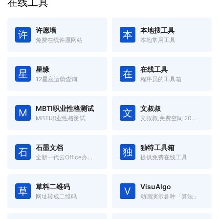
在线工具
许愿墙
本地搜工具
许
本
免费在线许愿网站
本地常用工具
星缘
在线工具
星
在
12星座运势查询
程序员的工具箱
MBTI职业性格测试
文叔叔
M
文
MBTI职业性格测试
文叔叔,免费空间 20GB,一款永不限速的云存储产品。传文件、收文件、网盘,还支持历史记录等高级功能。
石墨文档
独特工具箱
石
独
全新一代云Office办公软件,支持多人在线协同办公
提供免费在线工具
草料二维码
VisuAlgo
草
V
网址转成二维码
动画演示各种「算法」