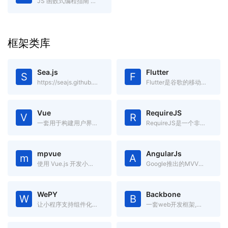
JS 函数式编程指南 gitbook电子书
框架类库
Sea.js
Flutter
S
F
https://seajs.github.io/seajs/docs/
Flutter是谷歌的移动UI框架，可以快速在iOS和Android上构建高质量的原生用户界面。
Vue
RequireJS
V
R
一套用于构建用户界面的渐进式框架.简单却不失优雅,小巧而不乏大匠
RequireJS是一个非常小巧的JavaScript模块载入框架,是AMD规范最好的实现者之一
mpvue
AngularJs
m
A
使用 Vue.js 开发小程序的前端框架。
Google推出的MVVM框架
WePY
Backbone
W
B
让小程序支持组件化开发的框架
一套web开发框架,基于jQuery和underscore的一个前端js框架。