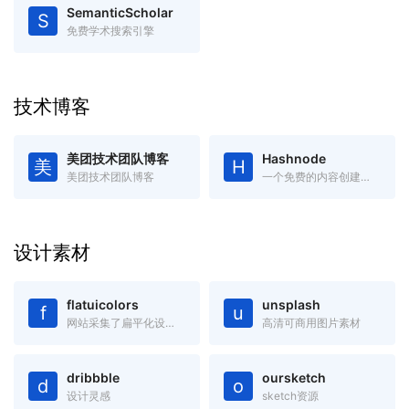
SemanticScholar
S
免费学术搜索引擎
技术博客
美团技术团队博客
Hashnode
美
H
美团技术团队博客
一个免费的内容创建平台和社区，你可以在自己的域中发布文章
设计素材
flatuicolors
unsplash
f
u
网站采集了扁平化设计中最受欢迎的色彩，绝对是您进行扁平设计的必备工具，可以吸取复制任何你看中的色彩。
高清可商用图片素材
dribbble
oursketch
d
o
设计灵感
sketch资源