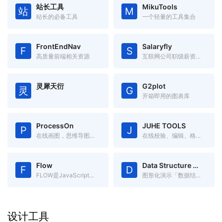
站长工具
MikuTools
站
M
站长的必备工具
一个轻量的工具集合
FrontEndNav
Salaryfly
F
S
高质量前端相关资源
互联网公司职级薪资福利对比
灵犀天衍
G2plot
灵
G
开箱即用的图表库
ProcessOn
JUHE TOOLS
P
J
在线画图，思维导图、流程图、架构图等
在线校验、编辑、格式化JSON
Flow
Data Structure Visualizations
F
D
FLOW是JavaScript的静态类型检查器
图形化演示「数据结构」，更容易理解数据结构。
设计工具