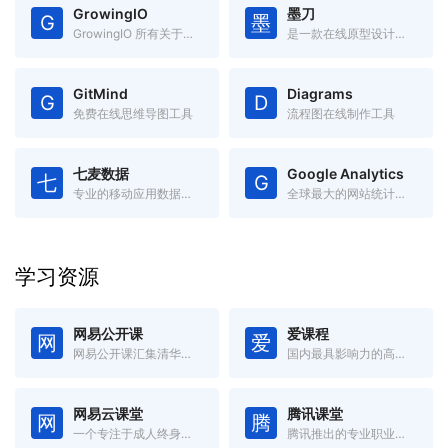
GrowingIO
墨刀
G
墨
GrowingIO 所有关于「增长」的电子书
是一款在线原型设计与远程协作平台
GitMind
Diagrams
G
D
免费在线思维导图工具
流程图在线制作工具
七麦数据
Google Analytics
七
G
专业的移动应用数据分析平台
全球最大的网站统计和分析工具
学习资源
网易公开课
爱课程
网
爱
网易公开课汇集清华、北大、哈佛、耶鲁等世界名校共上千门课程
国内最具影响力的高等教育在线开放课程平台
网易云课堂
腾讯课堂
网
腾
一个专注于成人终身学习的在线教育平台
腾讯推出的专业职业培训在线教育平台