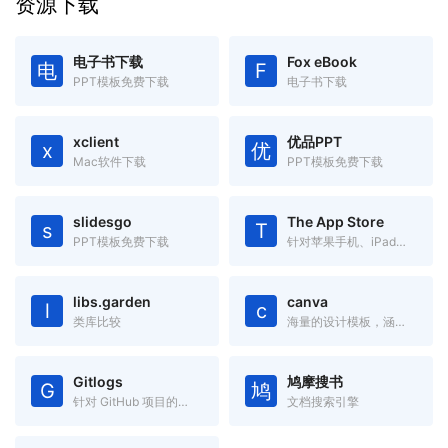
资源下载
电子书下载
Fox eBook
电
F
PPT模板免费下载
电子书下载
xclient
优品PPT
x
优
Mac软件下载
PPT模板免费下载
slidesgo
The App Store
s
T
PPT模板免费下载
针对苹果手机、iPad、Mac 设备的应用搜索工具
libs.garden
canva
l
c
类库比较
海量的设计模板，涵盖海报、简历、名片、邀请函、Logo、PPT模板
Gitlogs
鸠摩搜书
G
鸠
针对 GitHub 项目的搜索引擎
文档搜索引擎