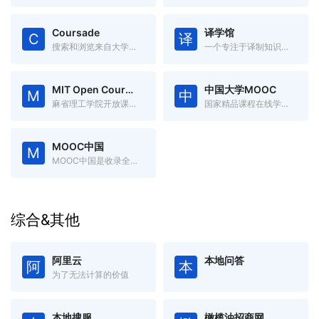
Coursade
译学馆
C
译
搜索和浏览来自大学和在线学习提供者的在线课程。
一个专注于译制知识视频的平台
MIT Open Courseware
中国大学MOOC
M
中
麻省理工学院开放课程资源
国家精品课程在线学习平台
MOOC中国
M
MOOC中国是收录全球优秀开放式在线课程的中文慕课网
综合&其他
阿里云
本地问答
阿
本
为了无法计算的价值
本地搜服
橄榄油招商网