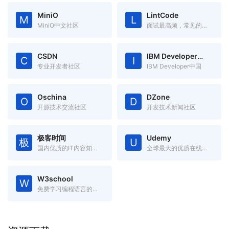
MiniO
LintCode
M
L
MiniO中文社区
面试最高频，常见的编程题目
CSDN
IBM Developer中国
C
I
专业开发者社区
IBM Developer中国
Oschina
DZone
O
D
开源技术交流社区
开发技术新闻社区
极客时间
Udemy
极
U
国内优质的IT内容知识服务
全球最大的优质在线课程网站
W3school
W
免费学习编程语言的在线学习网站