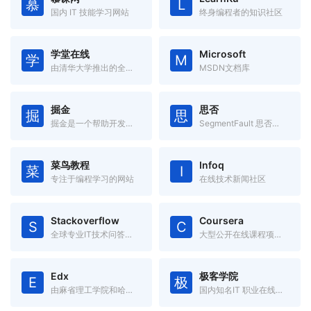
慕
L
国内 IT 技能学习网站
终身编程者的知识社区
学堂在线
Microsoft
学
M
由清华大学推出的全球首个中文大规模开放在线课堂平台。
MSDN文档库
掘金
思否
掘
思
掘金是一个帮助开发者成长的社区，是一个面向互联网技术人的内容分享平台。
SegmentFault 思否是中国领先的开发者技术社区
菜鸟教程
Infoq
菜
I
专注于编程学习的网站
在线技术新闻社区
Stackoverflow
Coursera
S
C
全球专业IT技术问答社区
大型公开在线课程项目，由美国斯坦福大学两名计算机科学教授创办。
Edx
极客学院
E
极
由麻省理工学院和哈佛大学联合创办的大规模开放在线课堂平台。
国内知名IT 职业在线教育平台