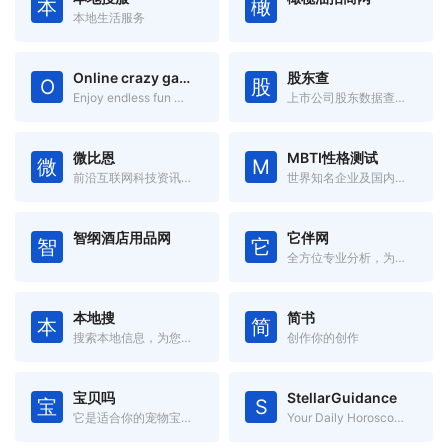
本
橄
本地生活服务
Online crazy games
股东查
O
股
Enjoy endless fun with games from various genres!
上市公司股东数据查询系统
微比恩
MBTI性格测试
微
M
前沿互联网科技资讯信息
世界知名企业及国内大型企业在用的测评
智纲酒店用品网
它伴网
智
它
全方位专业分析，为您挑出最适合的“玩具”
本地搜
简书
本
简
搜索本地信息，为您提供身边的信息！
创作你的创作
宝贝吗
StellarGuidance
宝
S
它是适合你的宠物宝贝吗
Your Daily Horoscope