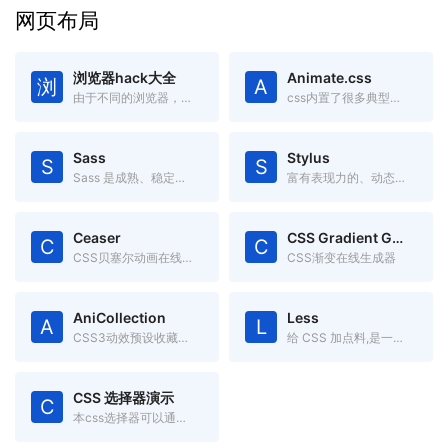
网页布局
浏览器hack大全
Animate.css
浏
A
由于不同的浏览器，对CSS的解析认识不一样，因此会导致生成的页面效果不一样，于是就有了针对不同的浏览器写不同的CSS code
css内置了很多典型的css3动画,兼容性好使用方便。
Sass
Stylus
S
S
Sass 是成熟、稳定、强大的 CSS 扩展语言。
富有表现力的、动态的、健壮的CSS
Ceaser
CSS Gradient Generator
C
C
CSS贝塞尔动画在线调试工具
CSS渐变在线生成器
AniCollection
Less
A
L
CSS3动效预设收藏集合
给 CSS 加点料,是一门向后兼容的 CSS 扩展语言。
CSS 选择器演示
C
本css选择器可以通过本页面直观的理解 CSS 选择器的作用区域