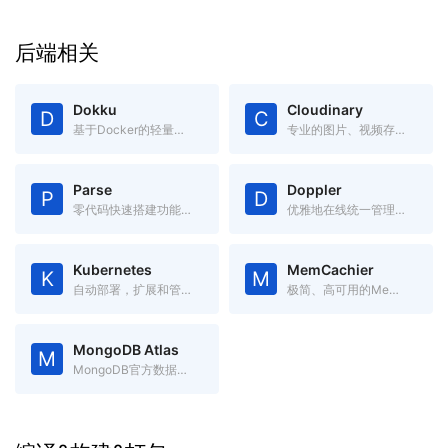
后端相关
Dokku
Cloudinary
D
C
基于Docker的轻量级开源PasS，可通过git直接部署
专业的图片、视频存储管理服务，提供各种语言的API
Parse
Doppler
P
D
零代码快速搭建功能完备的App后端系统
优雅地在线统一管理各项配置，替代本地.env文件，跨语言跨平台
Kubernetes
MemCachier
K
M
自动部署，扩展和管理容器化应用程序的开源系统
极简、高可用的Memcache服务
MongoDB Atlas
M
MongoDB官方数据库服务, 500M免费空间