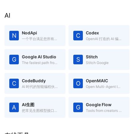
AI
NodApi
Codex
N
C
一个平台满足您所有的AI 推理需求
OpenAI 打造的 AI 编码助手
Google AI Studio
Stitch
G
S
The fastest path from prompt to production with Gemini
Stitch Google
CodeBuddy
OpenMAIC
C
O
AI 时代的智能编程伙伴
Open Multi-Agent Interactive Classroom
AI生图
Google Flow
A
G
把常见生图模型接口收进一个页面
Tools from creators like you