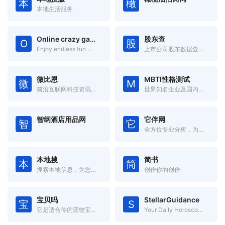
本
橄
本地生活服务
Online crazy games
股东查
O
股
Enjoy endless fun with games from various genres!
上市公司股东数据查询系统
微比恩
MBTI性格测试
微
M
前沿互联网科技资讯信息
世界知名企业及国内大型企业在用的测评
智纲酒店用品网
它伴网
智
它
全方位专业分析，为您挑出最适合的“玩具”
本地搜
简书
本
简
搜索本地信息，为您提供身边的信息！
创作你的创作
宝贝吗
StellarGuidance
宝
S
它是适合你的宠物宝贝吗
Your Daily Horoscope