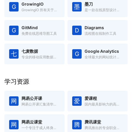
GrowingIO
墨刀
G
墨
GrowingIO 所有关于「增长」的电子书
是一款在线原型设计与远程协作平台
GitMind
Diagrams
G
D
免费在线思维导图工具
流程图在线制作工具
七麦数据
Google Analytics
七
G
专业的移动应用数据分析平台
全球最大的网站统计和分析工具
学习资源
网易公开课
爱课程
网
爱
网易公开课汇集清华、北大、哈佛、耶鲁等世界名校共上千门课程
国内最具影响力的高等教育在线开放课程平台
网易云课堂
腾讯课堂
网
腾
一个专注于成人终身学习的在线教育平台
腾讯推出的专业职业培训在线教育平台