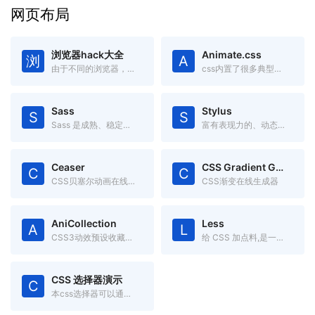
网页布局
浏览器hack大全
Animate.css
浏
A
由于不同的浏览器，对CSS的解析认识不一样，因此会导致生成的页面效果不一样，于是就有了针对不同的浏览器写不同的CSS code
css内置了很多典型的css3动画,兼容性好使用方便。
Sass
Stylus
S
S
Sass 是成熟、稳定、强大的 CSS 扩展语言。
富有表现力的、动态的、健壮的CSS
Ceaser
CSS Gradient Generator
C
C
CSS贝塞尔动画在线调试工具
CSS渐变在线生成器
AniCollection
Less
A
L
CSS3动效预设收藏集合
给 CSS 加点料,是一门向后兼容的 CSS 扩展语言。
CSS 选择器演示
C
本css选择器可以通过本页面直观的理解 CSS 选择器的作用区域