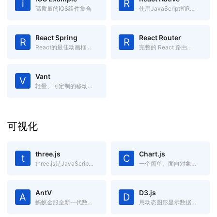
i
R
高质量的iOS组件集合
使用JavaScript和React编写原生移动应用
React Spring
React Router
R
R
React的最佳动画框架之一
完整的 React 路由解决方案
Vant
V
轻量、可定制的移动端 Vue 组件库
可视化
three.js
Chart.js
t
C
three.js是JavaScript编写的WebGL第三方库。提供了非常多的3D显示功能
一个简单、面向对象，为设计和开发者准备的图表绘制工具库
AntV
D3.js
A
D
蚂蚁金服全新一代数据可视化解决方案，致力于提供一套简单方便、专业可靠、无限可能的数据可视化最佳实践。
用动态图形显示数据的JavaScript库