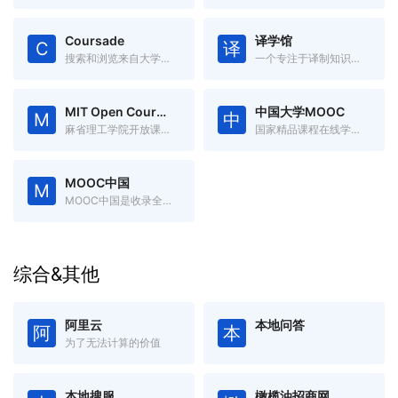
Coursade
译学馆
C
译
搜索和浏览来自大学和在线学习提供者的在线课程。
一个专注于译制知识视频的平台
MIT Open Courseware
中国大学MOOC
M
中
麻省理工学院开放课程资源
国家精品课程在线学习平台
MOOC中国
M
MOOC中国是收录全球优秀开放式在线课程的中文慕课网
综合&其他
阿里云
本地问答
阿
本
为了无法计算的价值
本地搜服
橄榄油招商网