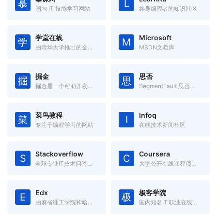
慕
L
国内 IT 技能学习网站
终身编程者的知识社区
学堂在线
Microsoft
学
M
由清华大学推出的全球首个中文大规模开放在线课堂平台。
MSDN文档库
掘金
思否
掘
思
掘金是一个帮助开发者成长的社区，是一个面向互联网技术人的内容分享平台。
SegmentFault 思否是中国领先的开发者技术社区
菜鸟教程
Infoq
菜
I
专注于编程学习的网站
在线技术新闻社区
Stackoverflow
Coursera
S
C
全球专业IT技术问答社区
大型公开在线课程项目，由美国斯坦福大学两名计算机科学教授创办。
Edx
极客学院
E
极
由麻省理工学院和哈佛大学联合创办的大规模开放在线课堂平台。
国内知名IT 职业在线教育平台