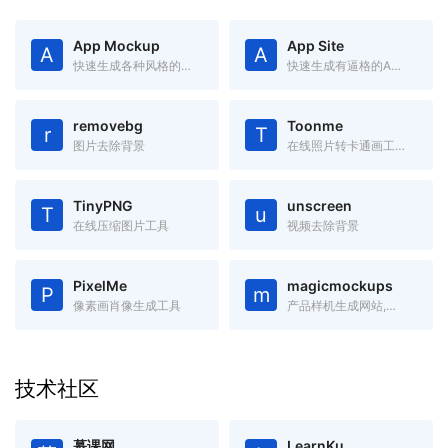
App Mockup
App Site
A
A
快速生成各种风格的App Store截图
快速生成有逼格的App官网(Landing Page)
removebg
Toonme
r
T
图片去除背景
在线照片转卡通画工具-Toonme
TinyPNG
unscreen
T
u
在线压缩图片工具
视频去除背景
PixelMe
magicmockups
P
m
像素画肖像生成工具
产品样机生成网站,里面有手机、电脑、平板等产品的样机图,只需要添加图片,就可以将图片嵌入到样机中
技术社区
慕课网
LearnKu