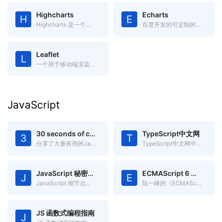
Highcharts
Echarts
H
E
Highcharts 是一个用纯JavaScript编写的一个图表库，兼容IE6+
百度开发的可定制的数据可视化图表
Leaflet
L
一个用于移动端渲染交互式地图开源JavaScript库
JavaScript
30 seconds of code
TypeScript中文网
3
T
分享了大量有用的Javascript片段,你可以在30秒或更少时间中理解
TypeScript中文网中文文档
JavaScript 秘密花园
ECMAScript 6 入门
J
E
JavaScript 细节点分析
阮一峰的《ECMAScript 6入门》
JS 函数式编程指南
J