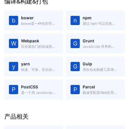
编译&构建&打包
bower
npm
b
n
bower是一种包管理器,它可用于搜索、安装和卸载如JavaScript、HTML、CSS之类的网络资源。
通过 npm 可以安装、共享、分发代码,管理项目依赖关系。
Webpack
Grunt
W
G
目前最热门的前端资源模块化管理和打包工具
JavaScript 世界的构建工具
yarn
Gulp
y
G
快速、可靠、安全的依赖管理。
用自动化构建工具增强你的工作流程
PostCSS
Parcel
P
P
是一个用 JavaScript 工具和插件转换 CSS 代码的工具
极速零配置Web应用打包工具
产品相关