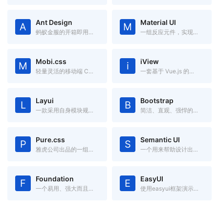
Ant Design
Material UI
A
M
蚂蚁金服的开箱即用的中台前端/设计解决方案
一组反应元件，实现谷歌的材料设计
Mobi.css
iView
M
i
轻量灵活的移动端 CSS 框架
一套基于 Vue.js 的高质量 UI 组件库
Layui
Bootstrap
L
B
一款采用自身模块规范编写的前端 UI 框架，遵循原生 HTML/CSS/JS 的书写与组织形式，门槛极低，拿来即用
简洁、直观、强悍的前端开发框架，让web开发更迅速、简单。
Pure.css
Semantic UI
P
S
雅虎公司出品的一组轻量级、响应式纯css模块,适用于任何Web项目
一个用来帮助设计出漂亮的、响应化、人性化的网络框架
Foundation
EasyUI
F
E
一个易用、强大而且灵活的框架,用于构建基于任何设备上的 Web 应用。
使用easyui框架演示如何轻松创建web页面