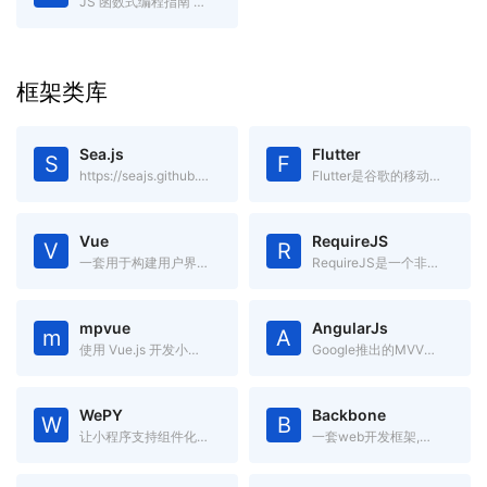
JS 函数式编程指南 gitbook电子书
框架类库
Sea.js
Flutter
S
F
https://seajs.github.io/seajs/docs/
Flutter是谷歌的移动UI框架，可以快速在iOS和Android上构建高质量的原生用户界面。
Vue
RequireJS
V
R
一套用于构建用户界面的渐进式框架.简单却不失优雅,小巧而不乏大匠
RequireJS是一个非常小巧的JavaScript模块载入框架,是AMD规范最好的实现者之一
mpvue
AngularJs
m
A
使用 Vue.js 开发小程序的前端框架。
Google推出的MVVM框架
WePY
Backbone
W
B
让小程序支持组件化开发的框架
一套web开发框架,基于jQuery和underscore的一个前端js框架。