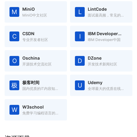
MiniO
LintCode
M
L
MiniO中文社区
面试最高频，常见的编程题目
CSDN
IBM Developer中国
C
I
专业开发者社区
IBM Developer中国
Oschina
DZone
O
D
开源技术交流社区
开发技术新闻社区
极客时间
Udemy
极
U
国内优质的IT内容知识服务
全球最大的优质在线课程网站
W3school
W
免费学习编程语言的在线学习网站