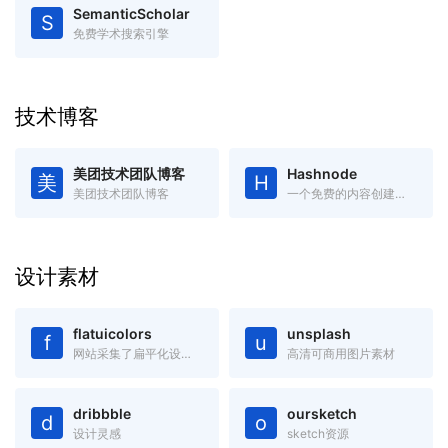
SemanticScholar
S
免费学术搜索引擎
技术博客
美团技术团队博客
Hashnode
美
H
美团技术团队博客
一个免费的内容创建平台和社区，你可以在自己的域中发布文章
设计素材
flatuicolors
unsplash
f
u
网站采集了扁平化设计中最受欢迎的色彩，绝对是您进行扁平设计的必备工具，可以吸取复制任何你看中的色彩。
高清可商用图片素材
dribbble
oursketch
d
o
设计灵感
sketch资源