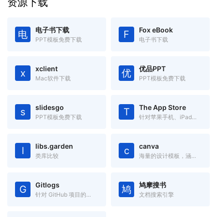
资源下载
电子书下载
Fox eBook
电
F
PPT模板免费下载
电子书下载
xclient
优品PPT
x
优
Mac软件下载
PPT模板免费下载
slidesgo
The App Store
s
T
PPT模板免费下载
针对苹果手机、iPad、Mac 设备的应用搜索工具
libs.garden
canva
l
c
类库比较
海量的设计模板，涵盖海报、简历、名片、邀请函、Logo、PPT模板
Gitlogs
鸠摩搜书
G
鸠
针对 GitHub 项目的搜索引擎
文档搜索引擎