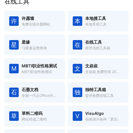
在线工具
许愿墙
本地搜工具
许
本
免费在线许愿网站
本地常用工具
星缘
在线工具
星
在
12星座运势查询
程序员的工具箱
MBTI职业性格测试
文叔叔
M
文
MBTI职业性格测试
文叔叔,免费空间 20GB,一款永不限速的云存储产品。传文件、收文件、网盘,还支持历史记录等高级功能。
石墨文档
独特工具箱
石
独
全新一代云Office办公软件,支持多人在线协同办公
提供免费在线工具
草料二维码
VisuAlgo
草
V
网址转成二维码
动画演示各种「算法」