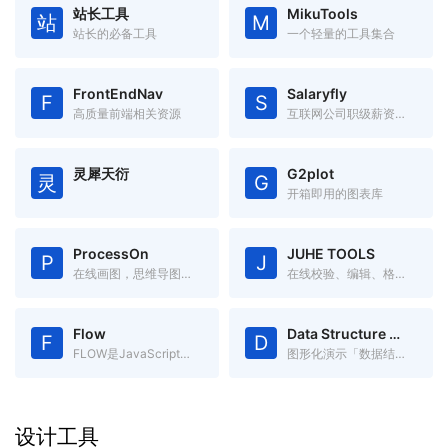
站长工具
MikuTools
站
M
站长的必备工具
一个轻量的工具集合
FrontEndNav
Salaryfly
F
S
高质量前端相关资源
互联网公司职级薪资福利对比
灵犀天衍
G2plot
灵
G
开箱即用的图表库
ProcessOn
JUHE TOOLS
P
J
在线画图，思维导图、流程图、架构图等
在线校验、编辑、格式化JSON
Flow
Data Structure Visualizations
F
D
FLOW是JavaScript的静态类型检查器
图形化演示「数据结构」，更容易理解数据结构。
设计工具