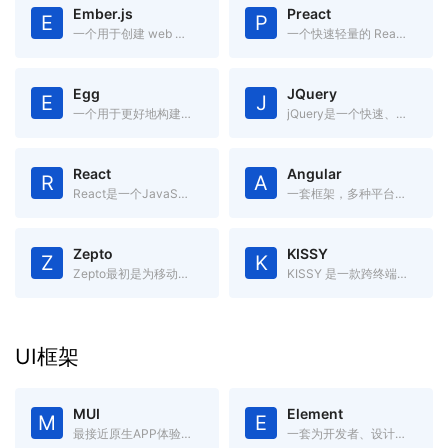
Ember.js
Preact
E
P
一个用于创建 web 应用的 JavaScript MVC 框架
一个快速轻量的 React 替代方案，具有 ES6 API、组件化和虚拟 DOM
Egg
JQuery
E
J
一个用于更好地构建企业应用的框架，内置流程管理，高度可定制，有强大的插件系统。
jQuery是一个快速、简洁的JavaScript框架.
React
Angular
R
A
React是一个JavaScript框架,用于构建“可预期的”和“声明式的”Web用户界面.
一套框架，多种平台移动端 & 桌面端
Zepto
KISSY
Z
K
Zepto最初是为移动端开发的库,是jQuery的轻量级替代品
KISSY 是一款跨终端、模块化、高性能、使用简单的 JavaScript 框架。
UI框架
MUI
Element
M
E
最接近原生APP体验的高性能前端框架
一套为开发者、设计师和产品经理准备的基于 Vue 2.0 的桌面端组件库