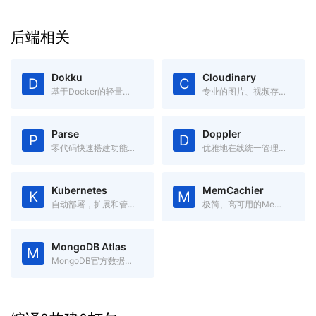
后端相关
Dokku
Cloudinary
D
C
基于Docker的轻量级开源PasS，可通过git直接部署
专业的图片、视频存储管理服务，提供各种语言的API
Parse
Doppler
P
D
零代码快速搭建功能完备的App后端系统
优雅地在线统一管理各项配置，替代本地.env文件，跨语言跨平台
Kubernetes
MemCachier
K
M
自动部署，扩展和管理容器化应用程序的开源系统
极简、高可用的Memcache服务
MongoDB Atlas
M
MongoDB官方数据库服务, 500M免费空间