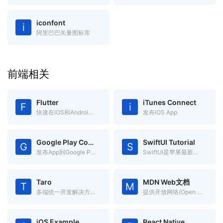
iconfont
i
阿里巴巴矢量图标库
前端相关
Flutter
iTunes Connect
F
i
快速在iOS和Android上构建高质量的原生用户界面
发布iOS App
Google Play Console
SwiftUI Tutorial
G
S
发布App到Google Play
SwiftUI是苹果最新推出的app声明式开发框架，跨Apple平台
Taro
MDN Web文档
T
M
多端统一开发解决方案 一处代码，多处运行
提供开放网络(Open Web)技术有关的信息
iOS Example
React Native