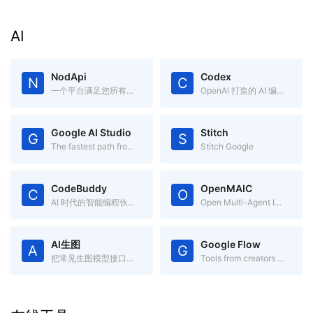
AI
NodApi
Codex
N
C
一个平台满足您所有的AI 推理需求
OpenAI 打造的 AI 编码助手
Google AI Studio
Stitch
G
S
The fastest path from prompt to production with Gemini
Stitch Google
CodeBuddy
OpenMAIC
C
O
AI 时代的智能编程伙伴
Open Multi-Agent Interactive Classroom
AI生图
Google Flow
A
G
把常见生图模型接口收进一个页面
Tools from creators like you