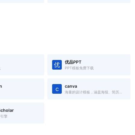
优品PPT
优
载
PPT模板免费下载
n
canva
c
海量的设计模板，涵盖海报、简历、名片、邀请函、Logo、PPT模板
cholar
索引擎