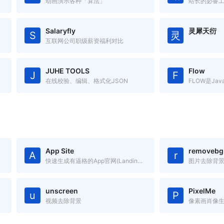
动画演示各种「算法」
站长的必备
Salaryfly
灵犀天衍
S
灵
互联网公司职级薪资福利对比
JUHE TOOLS
Flow
J
F
在线校验、编辑、格式化JSON
App Site
removebg
A
r
快速生成有逼格的App官网(Landing Page)
图片去除背
unscreen
PixelMe
u
P
视频去除背景
像素画肖像