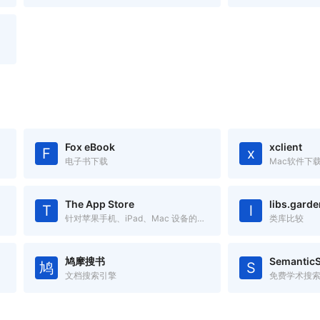
Fox eBook
xclient
F
x
电子书下载
Mac软件下
The App Store
libs.garde
T
l
针对苹果手机、iPad、Mac 设备的应用搜索工具
类库比较
鸠摩搜书
SemanticS
鸠
S
文档搜索引擎
免费学术搜