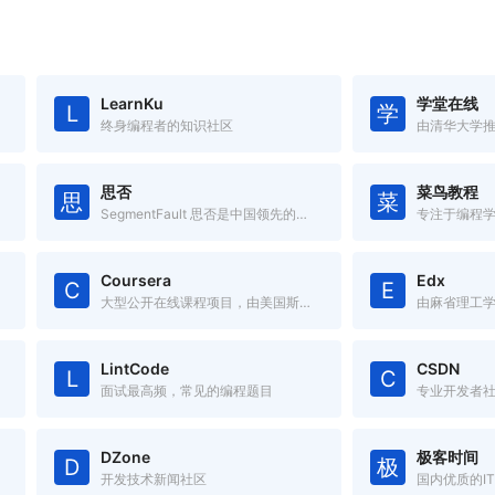
LearnKu
学堂在线
L
学
终身编程者的知识社区
思否
菜鸟教程
思
菜
SegmentFault 思否是中国领先的开发者技术社区
专注于编程
Coursera
Edx
C
E
大型公开在线课程项目，由美国斯坦福大学两名计算机科学教授创办。
LintCode
CSDN
L
C
面试最高频，常见的编程题目
专业开发者
DZone
极客时间
D
极
开发技术新闻社区
国内优质的I