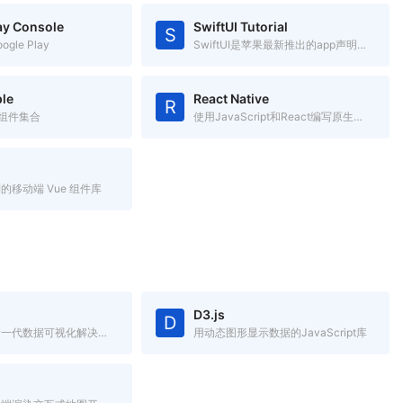
ay Console
SwiftUI Tutorial
S
gle Play
SwiftUI是苹果最新推出的app声明式开发框架，跨Apple平台
le
React Native
R
S组件集合
使用JavaScript和React编写原生移动应用
的移动端 Vue 组件库
D3.js
D
蚂蚁金服全新一代数据可视化解决方案，致力于提供一套简单方便、专业可靠、无限可能的数据可视化最佳实践。
用动态图形显示数据的JavaScript库