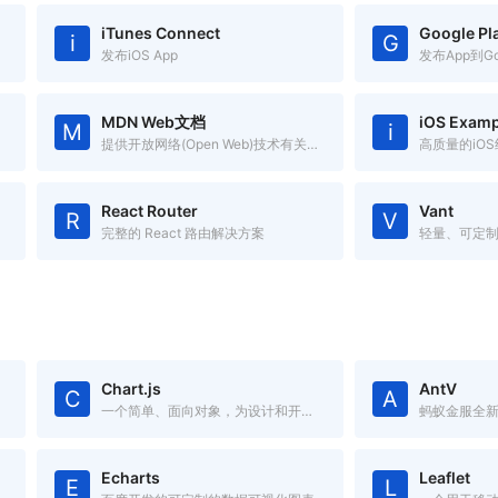
iTunes Connect
Google Pl
i
G
发布iOS App
发布App到Goo
MDN Web文档
iOS Examp
M
i
提供开放网络(Open Web)技术有关的信息
高质量的iO
React Router
Vant
R
V
完整的 React 路由解决方案
轻量、可定制
Chart.js
AntV
C
A
一个简单、面向对象，为设计和开发者准备的图表绘制工具库
Echarts
Leaflet
E
L