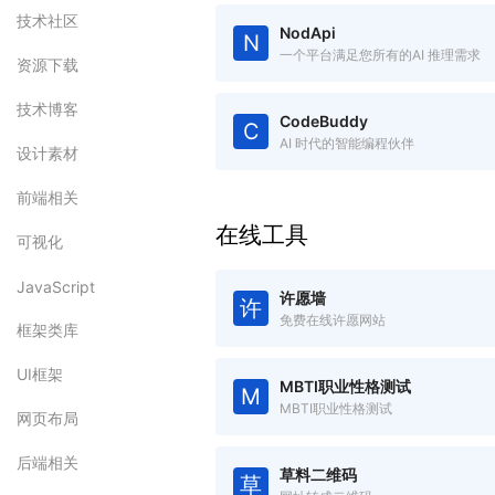
技术社区
NodApi
N
一个平台满足您所有的AI 推理需求
资源下载
技术博客
CodeBuddy
C
AI 时代的智能编程伙伴
设计素材
前端相关
在线工具
可视化
JavaScript
许愿墙
许
免费在线许愿网站
框架类库
UI框架
MBTI职业性格测试
M
MBTI职业性格测试
网页布局
后端相关
草料二维码
草