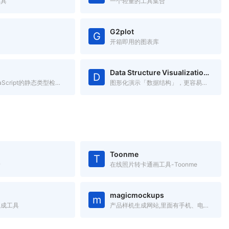
工具
一个轻量的工具集合
G2plot
G
开箱即用的图表库
Data Structure Visualizations
D
FLOW是JavaScript的静态类型检查器
图形化演示「数据结构」，更容易理解数据结构。
Toonme
T
景
在线照片转卡通画工具-Toonme
magicmockups
m
生成工具
产品样机生成网站,里面有手机、电脑、平板等产品的样机图,只需要添加图片,就可以将图片嵌入到样机中