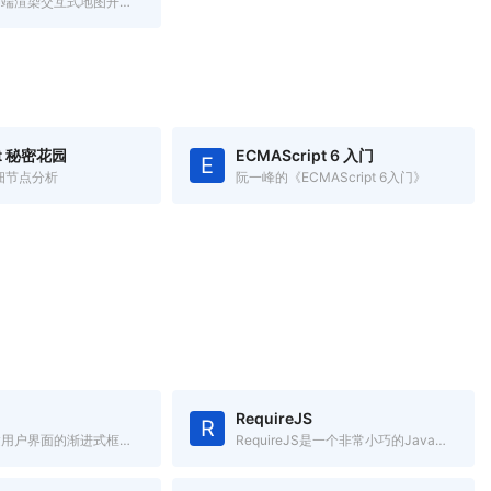
一个用于移动端渲染交互式地图开源JavaScript库
pt 秘密花园
ECMAScript 6 入门
E
t 细节点分析
阮一峰的《ECMAScript 6入门》
RequireJS
R
一套用于构建用户界面的渐进式框架.简单却不失优雅,小巧而不乏大匠
RequireJS是一个非常小巧的JavaScript模块载入框架,是AMD规范最好的实现者之一