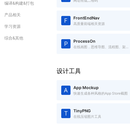
网址转成二维码
编译&构建&打包
产品相关
FrontEndNav
F
高质量前端相关资源
学习资源
综合&其他
ProcessOn
P
在线画图，思维导图、流程图、架构图等
设计工具
App Mockup
A
快速生成各种风格的App Store截图
TinyPNG
T
在线压缩图片工具