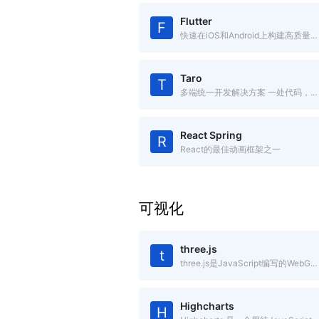
Flutter
F
快速在iOS和Android上构建高质量的原生用户界面
Taro
T
多端统一开发解决方案 一处代码，多处运行
React Spring
R
React的最佳动画框架之一
可视化
three.js
t
three.js是JavaScript编写的WebGL第三方库。提供了非常多的3D显示功能
Highcharts
H