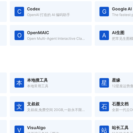
Codex
Google AI
C
G
OpenAI 打造的 AI 编码助手
OpenMAIC
AI生图
O
A
Open Multi-Agent Interactive Classroom
把常见生图
本地搜工具
星缘
本
星
本地常用工具
12星座运势
文叔叔
石墨文档
文
石
文叔叔,免费空间 20GB,一款永不限速的云存储产品。传文件、收文件、网盘,还支持历史记录等高级功能。
VisuAlgo
站长工具
V
站