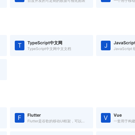
百度开发的可定制的数据可视化图表
TypeScript中文网
JavaScri
T
J
TypeScript中文网中文文档
JavaScrip
Flutter
Vue
F
V
Flutter是谷歌的移动UI框架，可以快速在iOS和Android上构建高质量的原生用户界面。