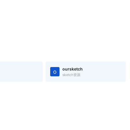
oursketch
o
sketch资源