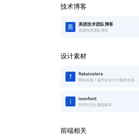
技术博客
美团技术团队博客
美
美团技术团队博客
设计素材
flatuicolors
f
网站采集了扁平化设计中最受欢迎的色彩，绝对是您进行扁平设计的必备工具，可以吸取复制任何你看中的色彩。
iconfont
i
阿里巴巴矢量图标库
前端相关