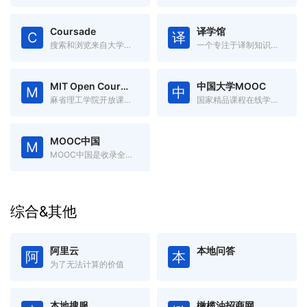
Coursade
译学馆
C
译
搜索和浏览来自大学和在线学习提供者的在线课程。
一个专注于译制知识视频的平台
MIT Open Courseware
中国大学MOOC
M
中
麻省理工学院开放课程资源
国家精品课程在线学习平台
MOOC中国
M
MOOC中国是收录全球优秀开放式在线课程的中文慕课网
综合&其他
阿里云
本地问答
阿
本
为了无法计算的价值
本地搜服
橄榄油招商网