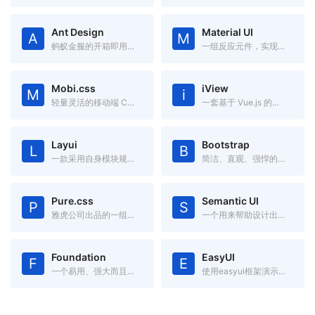
Ant Design
Material UI
A
M
蚂蚁金服的开箱即用的中台前端/设计解决方案
一组反应元件，实现谷歌的材料设计
Mobi.css
iView
M
i
轻量灵活的移动端 CSS 框架
一套基于 Vue.js 的高质量 UI 组件库
Layui
Bootstrap
L
B
一款采用自身模块规范编写的前端 UI 框架，遵循原生 HTML/CSS/JS 的书写与组织形式，门槛极低，拿来即用
简洁、直观、强悍的前端开发框架，让web开发更迅速、简单。
Pure.css
Semantic UI
P
S
雅虎公司出品的一组轻量级、响应式纯css模块,适用于任何Web项目
一个用来帮助设计出漂亮的、响应化、人性化的网络框架
Foundation
EasyUI
F
E
一个易用、强大而且灵活的框架,用于构建基于任何设备上的 Web 应用。
使用easyui框架演示如何轻松创建web页面