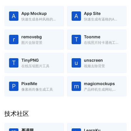
App Mockup
App Site
A
A
快速生成各种风格的App Store截图
快速生成有逼格的App官网(Landing Page)
removebg
Toonme
r
T
图片去除背景
在线照片转卡通画工具-Toonme
TinyPNG
unscreen
T
u
在线压缩图片工具
视频去除背景
PixelMe
magicmockups
P
m
像素画肖像生成工具
产品样机生成网站,里面有手机、电脑、平板等产品的样机图,只需要添加图片,就可以将图片嵌入到样机中
技术社区
慕课网
LearnKu