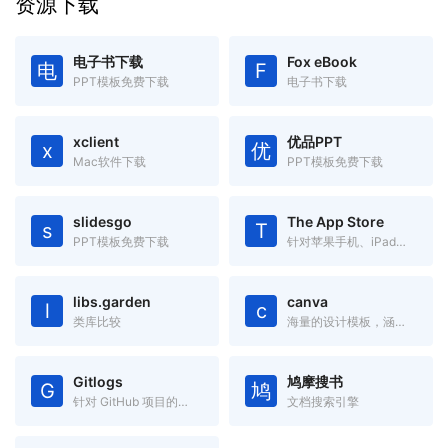
资源下载
电子书下载
Fox eBook
电
F
PPT模板免费下载
电子书下载
xclient
优品PPT
x
优
Mac软件下载
PPT模板免费下载
slidesgo
The App Store
s
T
PPT模板免费下载
针对苹果手机、iPad、Mac 设备的应用搜索工具
libs.garden
canva
l
c
类库比较
海量的设计模板，涵盖海报、简历、名片、邀请函、Logo、PPT模板
Gitlogs
鸠摩搜书
G
鸠
针对 GitHub 项目的搜索引擎
文档搜索引擎