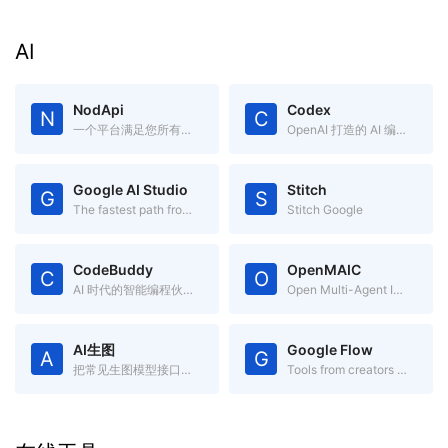
AI
NodApi
Codex
N
C
一个平台满足您所有的AI 推理需求
OpenAI 打造的 AI 编码助手
Google AI Studio
Stitch
G
S
The fastest path from prompt to production with Gemini
Stitch Google
CodeBuddy
OpenMAIC
C
O
AI 时代的智能编程伙伴
Open Multi-Agent Interactive Classroom
AI生图
Google Flow
A
G
把常见生图模型接口收进一个页面
Tools from creators like you