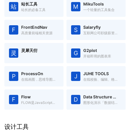
站长工具
MikuTools
站
M
站长的必备工具
一个轻量的工具集合
FrontEndNav
Salaryfly
F
S
高质量前端相关资源
互联网公司职级薪资福利对比
灵犀天衍
G2plot
灵
G
开箱即用的图表库
ProcessOn
JUHE TOOLS
P
J
在线画图，思维导图、流程图、架构图等
在线校验、编辑、格式化JSON
Flow
Data Structure Visualizations
F
D
FLOW是JavaScript的静态类型检查器
图形化演示「数据结构」，更容易理解数据结构。
设计工具