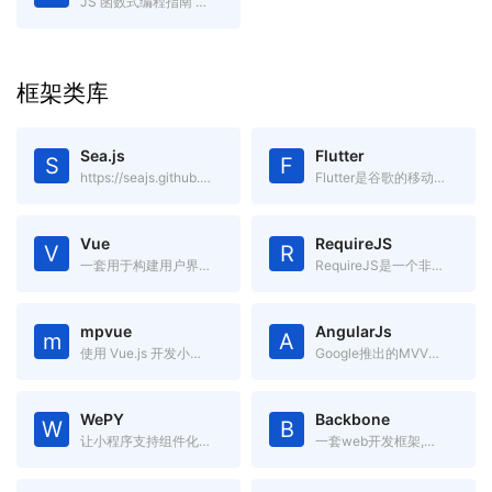
JS 函数式编程指南 gitbook电子书
框架类库
Sea.js
Flutter
S
F
https://seajs.github.io/seajs/docs/
Flutter是谷歌的移动UI框架，可以快速在iOS和Android上构建高质量的原生用户界面。
Vue
RequireJS
V
R
一套用于构建用户界面的渐进式框架.简单却不失优雅,小巧而不乏大匠
RequireJS是一个非常小巧的JavaScript模块载入框架,是AMD规范最好的实现者之一
mpvue
AngularJs
m
A
使用 Vue.js 开发小程序的前端框架。
Google推出的MVVM框架
WePY
Backbone
W
B
让小程序支持组件化开发的框架
一套web开发框架,基于jQuery和underscore的一个前端js框架。