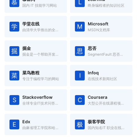
慕
L
国内 IT 技能学习网站
终身编程者的知识社区
学堂在线
Microsoft
学
M
由清华大学推出的全球首个中文大规模开放在线课堂平台。
MSDN文档库
掘金
思否
掘
思
掘金是一个帮助开发者成长的社区，是一个面向互联网技术人的内容分享平台。
SegmentFault 思否是中国领先的开发者技术社区
菜鸟教程
Infoq
菜
I
专注于编程学习的网站
在线技术新闻社区
Stackoverflow
Coursera
S
C
全球专业IT技术问答社区
大型公开在线课程项目，由美国斯坦福大学两名计算机科学教授创办。
Edx
极客学院
E
极
由麻省理工学院和哈佛大学联合创办的大规模开放在线课堂平台。
国内知名IT 职业在线教育平台