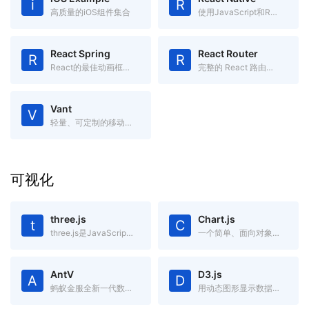
i
R
高质量的iOS组件集合
使用JavaScript和React编写原生移动应用
React Spring
React Router
R
R
React的最佳动画框架之一
完整的 React 路由解决方案
Vant
V
轻量、可定制的移动端 Vue 组件库
可视化
three.js
Chart.js
t
C
three.js是JavaScript编写的WebGL第三方库。提供了非常多的3D显示功能
一个简单、面向对象，为设计和开发者准备的图表绘制工具库
AntV
D3.js
A
D
蚂蚁金服全新一代数据可视化解决方案，致力于提供一套简单方便、专业可靠、无限可能的数据可视化最佳实践。
用动态图形显示数据的JavaScript库