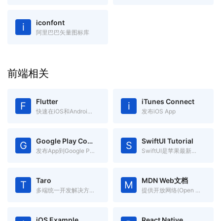
iconfont
i
阿里巴巴矢量图标库
前端相关
Flutter
iTunes Connect
F
i
快速在iOS和Android上构建高质量的原生用户界面
发布iOS App
Google Play Console
SwiftUI Tutorial
G
S
发布App到Google Play
SwiftUI是苹果最新推出的app声明式开发框架，跨Apple平台
Taro
MDN Web文档
T
M
多端统一开发解决方案 一处代码，多处运行
提供开放网络(Open Web)技术有关的信息
iOS Example
React Native