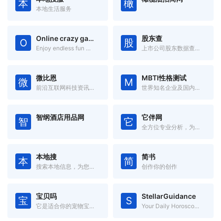
本
橄
本地生活服务
Online crazy games
股东查
O
股
Enjoy endless fun with games from various genres!
上市公司股东数据查询系统
微比恩
MBTI性格测试
微
M
前沿互联网科技资讯信息
世界知名企业及国内大型企业在用的测评
智纲酒店用品网
它伴网
智
它
全方位专业分析，为您挑出最适合的“玩具”
本地搜
简书
本
简
搜索本地信息，为您提供身边的信息！
创作你的创作
宝贝吗
StellarGuidance
宝
S
它是适合你的宠物宝贝吗
Your Daily Horoscope