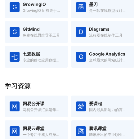
GrowingIO
墨刀
G
墨
GrowingIO 所有关于「增长」的电子书
是一款在线原型设计与远程协作平台
GitMind
Diagrams
G
D
免费在线思维导图工具
流程图在线制作工具
七麦数据
Google Analytics
七
G
专业的移动应用数据分析平台
全球最大的网站统计和分析工具
学习资源
网易公开课
爱课程
网
爱
网易公开课汇集清华、北大、哈佛、耶鲁等世界名校共上千门课程
国内最具影响力的高等教育在线开放课程平台
网易云课堂
腾讯课堂
网
腾
一个专注于成人终身学习的在线教育平台
腾讯推出的专业职业培训在线教育平台