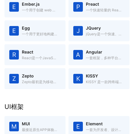
Ember.js
Preact
E
P
一个用于创建 web 应用的 JavaScript MVC 框架
一个快速轻量的 React 替代方案，具有 ES6 API、组件化和虚拟 DOM
Egg
JQuery
E
J
一个用于更好地构建企业应用的框架，内置流程管理，高度可定制，有强大的插件系统。
jQuery是一个快速、简洁的JavaScript框架.
React
Angular
R
A
React是一个JavaScript框架,用于构建“可预期的”和“声明式的”Web用户界面.
一套框架，多种平台移动端 & 桌面端
Zepto
KISSY
Z
K
Zepto最初是为移动端开发的库,是jQuery的轻量级替代品
KISSY 是一款跨终端、模块化、高性能、使用简单的 JavaScript 框架。
UI框架
MUI
Element
M
E
最接近原生APP体验的高性能前端框架
一套为开发者、设计师和产品经理准备的基于 Vue 2.0 的桌面端组件库