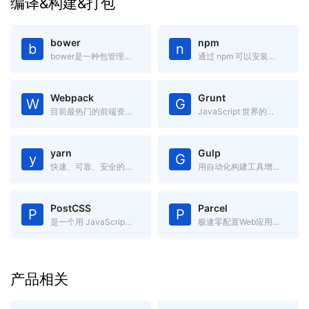
编译&构建&打包
bower
npm
b
n
bower是一种包管理器,它可用于搜索、安装和卸载如JavaScript、HTML、CSS之类的网络资源。
通过 npm 可以安装、共享、分发代码,管理项目依赖关系。
Webpack
Grunt
W
G
目前最热门的前端资源模块化管理和打包工具
JavaScript 世界的构建工具
yarn
Gulp
y
G
快速、可靠、安全的依赖管理。
用自动化构建工具增强你的工作流程
PostCSS
Parcel
P
P
是一个用 JavaScript 工具和插件转换 CSS 代码的工具
极速零配置Web应用打包工具
产品相关