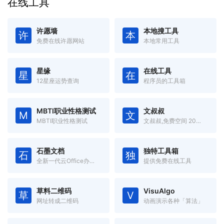
在线工具
许愿墙
本地搜工具
许
本
免费在线许愿网站
本地常用工具
星缘
在线工具
星
在
12星座运势查询
程序员的工具箱
MBTI职业性格测试
文叔叔
M
文
MBTI职业性格测试
文叔叔,免费空间 20GB,一款永不限速的云存储产品。传文件、收文件、网盘,还支持历史记录等高级功能。
石墨文档
独特工具箱
石
独
全新一代云Office办公软件,支持多人在线协同办公
提供免费在线工具
草料二维码
VisuAlgo
草
V
网址转成二维码
动画演示各种「算法」