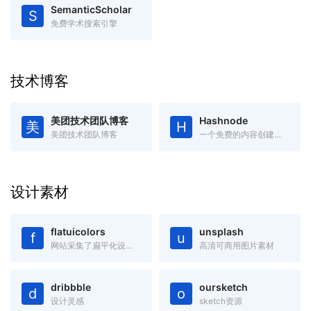
SemanticScholar
S
免费学术搜索引擎
技术博客
美团技术团队博客
Hashnode
美
H
美团技术团队博客
一个免费的内容创建平台和社区，你可以在自己的域中发布文章
设计素材
flatuicolors
unsplash
f
u
网站采集了扁平化设计中最受欢迎的色彩，绝对是您进行扁平设计的必备工具，可以吸取复制任何你看中的色彩。
高清可商用图片素材
dribbble
oursketch
d
o
设计灵感
sketch资源