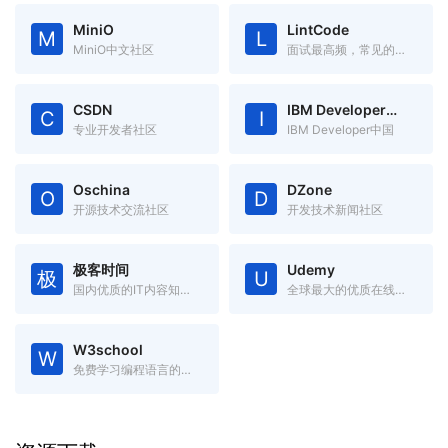
MiniO
LintCode
M
L
MiniO中文社区
面试最高频，常见的编程题目
CSDN
IBM Developer中国
C
I
专业开发者社区
IBM Developer中国
Oschina
DZone
O
D
开源技术交流社区
开发技术新闻社区
极客时间
Udemy
极
U
国内优质的IT内容知识服务
全球最大的优质在线课程网站
W3school
W
免费学习编程语言的在线学习网站