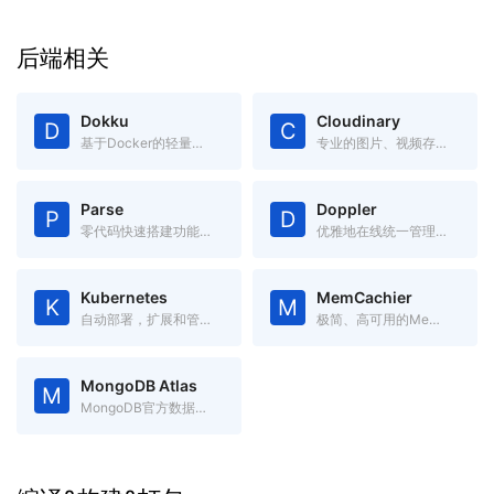
后端相关
Dokku
Cloudinary
D
C
基于Docker的轻量级开源PasS，可通过git直接部署
专业的图片、视频存储管理服务，提供各种语言的API
Parse
Doppler
P
D
零代码快速搭建功能完备的App后端系统
优雅地在线统一管理各项配置，替代本地.env文件，跨语言跨平台
Kubernetes
MemCachier
K
M
自动部署，扩展和管理容器化应用程序的开源系统
极简、高可用的Memcache服务
MongoDB Atlas
M
MongoDB官方数据库服务, 500M免费空间