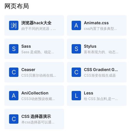
网页布局
浏览器hack大全
Animate.css
浏
A
由于不同的浏览器，对CSS的解析认识不一样，因此会导致生成的页面效果不一样，于是就有了针对不同的浏览器写不同的CSS code
css内置了很多典型的css3动画,兼容性好使用方便。
Sass
Stylus
S
S
Sass 是成熟、稳定、强大的 CSS 扩展语言。
富有表现力的、动态的、健壮的CSS
Ceaser
CSS Gradient Generator
C
C
CSS贝塞尔动画在线调试工具
CSS渐变在线生成器
AniCollection
Less
A
L
CSS3动效预设收藏集合
给 CSS 加点料,是一门向后兼容的 CSS 扩展语言。
CSS 选择器演示
C
本css选择器可以通过本页面直观的理解 CSS 选择器的作用区域