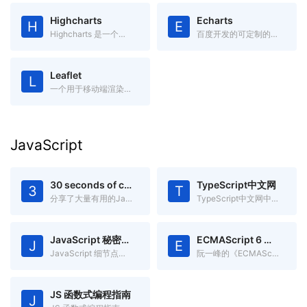
Highcharts
Echarts
H
E
Highcharts 是一个用纯JavaScript编写的一个图表库，兼容IE6+
百度开发的可定制的数据可视化图表
Leaflet
L
一个用于移动端渲染交互式地图开源JavaScript库
JavaScript
30 seconds of code
TypeScript中文网
3
T
分享了大量有用的Javascript片段,你可以在30秒或更少时间中理解
TypeScript中文网中文文档
JavaScript 秘密花园
ECMAScript 6 入门
J
E
JavaScript 细节点分析
阮一峰的《ECMAScript 6入门》
JS 函数式编程指南
J